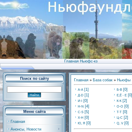
Главная Ньюфс-кз
Поиск по сайту
Главная
»
База собак
»
Ньюфы б
[1]
[0]
А-А
Б-В
[1]
[0
Д-D
E,Ё - Е
[0]
[2]
И-I
К-К
[4]
[0]
H-N
O-O
Меню сайта
[5]
[0]
C-S
T-T
[0]
[2]
Х-H
Ц-C
Главная
[0]
[0]
Ю, Я
Q, V
Анонсы, Новости