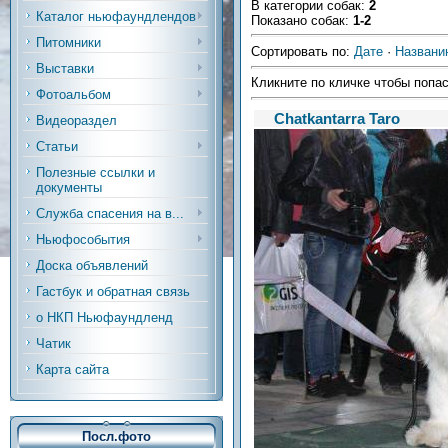
В категории собак
:
2
Каталог ньюфаундлендов
Показано собак
:
1-2
Питомники
Сортировать по
:
Дате
·
Названи
Выставки
Кликните по кличке чтобы попас
Фотоальбом
Chatkantarra Taro
Видеораздел
Статьи
Полезные ссылки и
документы
Служба спасения на в...
Ньюфособытия
Доска объявлений
Гастбук и обратная связь
о НКП Ньюфаундленд
Чатик
Карта сайта
Посл.фото