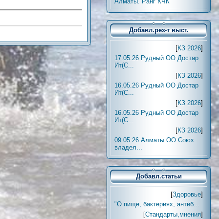
Алматы. Ранг КЧК
Добавл.рез-т выст.
[
КЗ 2026
]
17.05.26 Рудный ОО Достар
Ит(С...
[
КЗ 2026
]
16.05.26 Рудный ОО Достар
Ит(С...
[
КЗ 2026
]
16.05.26 Рудный ОО Достар
Ит(С...
[
КЗ 2026
]
09.05.26 Алматы ОО Союз
владел...
Добавл.статьи
[
Здоровье
]
"О пище, бактериях, антиб...
[
Стандарты,мнения
]