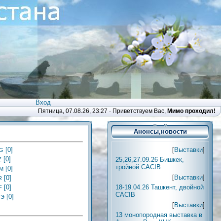
Вход
Пятница, 07.08.26, 23:27 ·
Приветствуем Вас
,
Мимо проходил!
Анонсы,новости
[
Выставки
]
[0]
 G
[0]
25,26,27.09.26 Бишкек,
Z
тройной CACIB
[0]
М
[
Выставки
]
[0]
R
18-19.04.26 Ташкент, двойной
[0]
F
CACIB
[0]
 Э
[
Выставки
]
13 монопородная выставка в