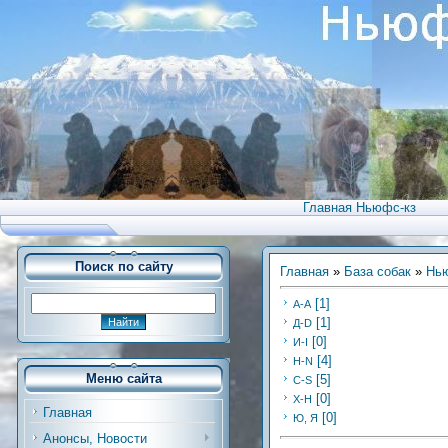
Главная Ньюфс-кз
Поиск по сайту
Главная
»
База собак
»
Нью
[1]
А-А
[1]
Д-D
[0]
И-I
[4]
H-N
Меню сайта
[5]
C-S
[0]
Х-H
Главная
[0]
Ю, Я
Анонсы, Новости