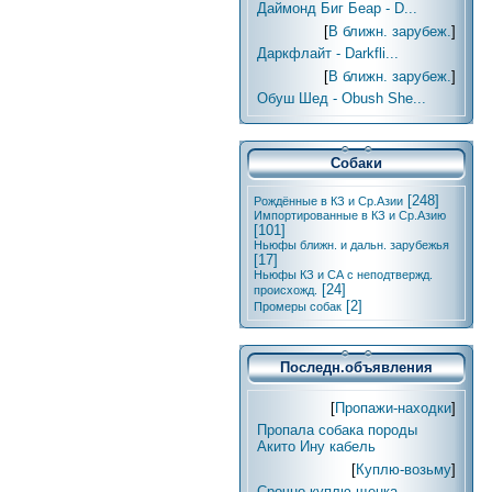
Даймонд Биг Беар - D...
[
В ближн. зарубеж.
]
Даркфлайт - Darkfli...
[
В ближн. зарубеж.
]
Обуш Шед - Obush She...
Собаки
[248]
Рождённые в КЗ и Ср.Азии
Импортированные в КЗ и Ср.Азию
[101]
Ньюфы ближн. и дальн. зарубежья
[17]
Ньюфы КЗ и СА с неподтвержд.
[24]
происхожд.
[2]
Промеры собак
Последн.объявления
[
Пропажи-находки
]
Пропала собака породы
Акито Ину кабель
[
Куплю-возьму
]
Срочно куплю щенка