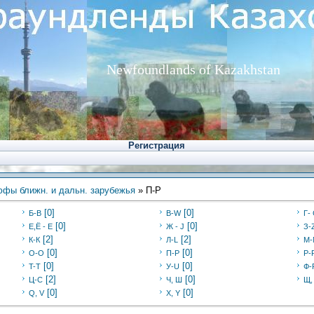
Newfoundlands of Kazakhstan
Регистрация
фы ближн. и дальн. зарубежья
» П-P
[0]
[0]
Б-В
В-W
Г-
[0]
[0]
E,Ё - Е
Ж - J
З-
[2]
[2]
К-К
Л-L
М-
[0]
[0]
O-O
П-P
Р-
[0]
[0]
T-T
У-U
Ф-
[2]
[0]
Ц-C
Ч, Ш
Щ,
[0]
[0]
Q, V
X, Y