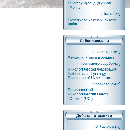
Ньюфаундленд (журнал
"Моя...
[
Выставки
]
Примерная схема описания
собак...
Добавл.ссылки
[
Казахстанские
]
Хендлинг - залы в Алматы
[
Ближнего зарубежья
]
Кинологическая Федерация
Узбекистана-Cynology
Federation of Uzbekistan
[
Казахстанские
]
Региональный
Кинологический Центр
"Олимп" (UCI)
Добавл.питомники
[
В Казахстане
]