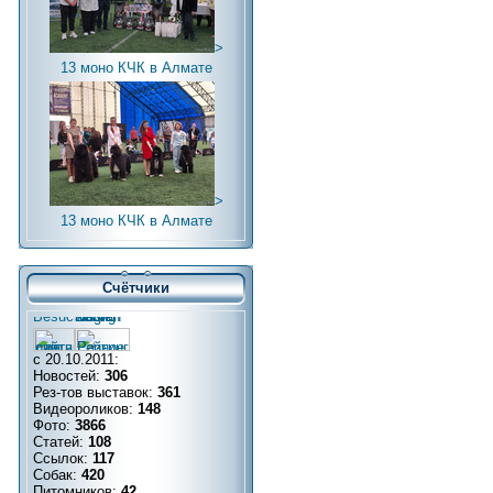
>
13 моно КЧК в Алмате
>
13 моно КЧК в Алмате
Счётчики
с 20.10.2011:
Новостей:
306
Рез-тов выставок:
361
Видеороликов:
148
Фото:
3866
Статей:
108
Ссылок:
117
Собак:
420
Питомников:
42