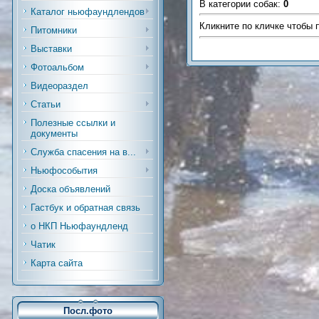
В категории собак
:
0
Каталог ньюфаундлендов
Кликните по кличке чтобы 
Питомники
Выставки
Фотоальбом
Видеораздел
Статьи
Полезные ссылки и
документы
Служба спасения на в...
Ньюфособытия
Доска объявлений
Гастбук и обратная связь
о НКП Ньюфаундленд
Чатик
Карта сайта
Посл.фото