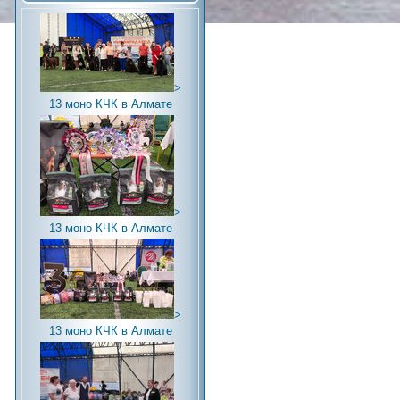
>
13 моно КЧК в Алмате
>
13 моно КЧК в Алмате
>
13 моно КЧК в Алмате