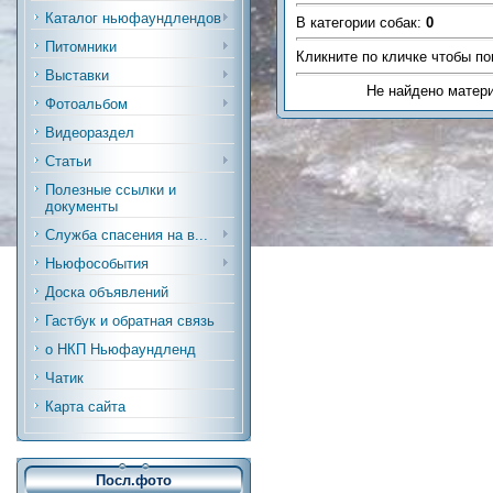
Каталог ньюфаундлендов
В категории собак
:
0
Питомники
Кликните по кличке чтобы по
Выставки
Не найдено матер
Фотоальбом
Видеораздел
Статьи
Полезные ссылки и
документы
Служба спасения на в...
Ньюфособытия
Доска объявлений
Гастбук и обратная связь
о НКП Ньюфаундленд
Чатик
Карта сайта
Посл.фото