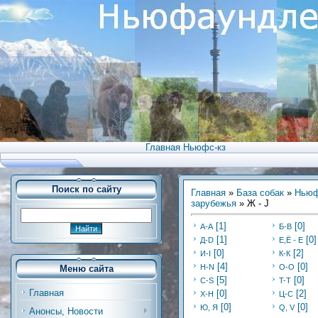
Главная Ньюфс-кз
Поиск по сайту
Главная
»
База собак
»
Ньюф
зарубежья
» Ж - J
[1]
[0]
А-А
Б-В
[1]
[0]
Д-D
E,Ё - Е
[0]
[2]
И-I
К-К
[4]
[0]
H-N
O-O
Меню сайта
[5]
[0]
C-S
T-T
Главная
[0]
[2]
Х-H
Ц-C
[0]
[0]
Ю, Я
Q, V
Анонсы, Новости