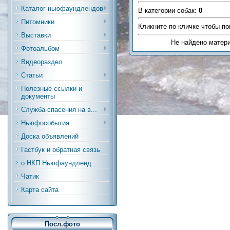
Каталог ньюфаундлендов
В категории собак
:
0
Питомники
Кликните по кличке чтобы по
Выставки
Не найдено матер
Фотоальбом
Видеораздел
Статьи
Полезные ссылки и
документы
Служба спасения на в...
Ньюфособытия
Доска объявлений
Гастбук и обратная связь
о НКП Ньюфаундленд
Чатик
Карта сайта
Посл.фото