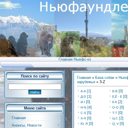
Главная Ньюфс-кз
Поиск по сайту
Главная
»
База собак
»
Ньюф
зарубежья
» З-Z
[1]
[0]
А-А
Б-В
[1]
[0]
Д-D
E,Ё - Е
[0]
[2]
И-I
К-К
[4]
[0]
H-N
O-O
Меню сайта
[5]
[0]
C-S
T-T
Главная
[0]
[2]
Х-H
Ц-C
[0]
[0]
Ю, Я
Q, V
Анонсы, Новости