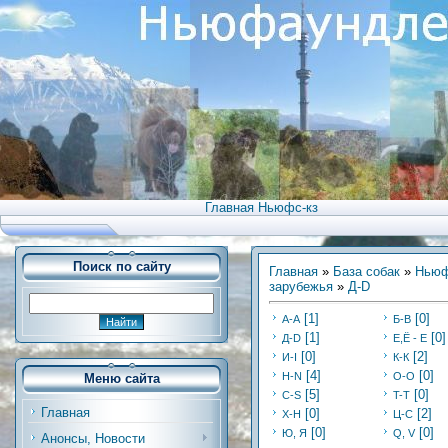
Главная Ньюфс-кз
Поиск по сайту
Главная
»
База собак
»
Ньюф
зарубежья
»
Д-D
[1]
[0]
А-А
Б-В
[1]
[0]
Д-D
E,Ё - Е
[0]
[2]
И-I
К-К
[4]
[0]
H-N
O-O
Меню сайта
[5]
[0]
C-S
T-T
Главная
[0]
[2]
Х-H
Ц-C
[0]
[0]
Ю, Я
Q, V
Анонсы, Новости