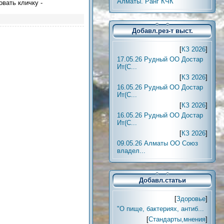
Алматы. Ранг КЧК
овать кличку -
Добавл.рез-т выст.
[
КЗ 2026
]
17.05.26 Рудный ОО Достар
Ит(С...
[
КЗ 2026
]
16.05.26 Рудный ОО Достар
Ит(С...
[
КЗ 2026
]
16.05.26 Рудный ОО Достар
Ит(С...
[
КЗ 2026
]
09.05.26 Алматы ОО Союз
владел...
Добавл.статьи
[
Здоровье
]
"О пище, бактериях, антиб...
[
Стандарты,мнения
]