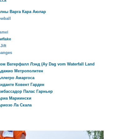
сса
олны Варга Кара Аюлар
owball
amel
wflake
s
Jift
hanges
ом Ватерфалл Лэнд (Ay Dag vom Waterfall Land
Адажио Метрополитен
ллегро Амаргоса
нданте Ковент Гарден
Амбассадор Палас Гарньер
Ариа Мариински
риозо Ла Скала