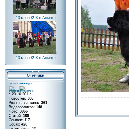
>
13 моно КЧК в Алмате
>
13 моно КЧК в Алмате
Счётчики
с 20.10.2011:
Новостей:
306
Рез-тов выставок:
361
Видеороликов:
148
Фото:
3866
Статей:
108
Ссылок:
117
Собак:
420
Питомников:
42