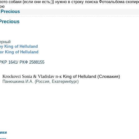
ото собаки (если они есть;)) нужно в строку поиска Фотоальбома скопир
юю
m Precious
 Precious
ерный
y King of Helluland
or King of Helluland
PKP 1641/ РКФ 2588155
King of Helluland (Словакия)
:
Krockovci Sonia & Vladislav п-к
):
Панюшкина И.А. (Россия, Екатеринбург)
кики