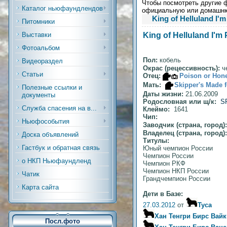
Чтобы посмотреть другие ф
Каталог ньюфаундлендов
официальную или домашн
King of Helluland I'
Питомники
King of Helluland I'm
Выставки
Фотоальбом
Пол:
кобель
Видеораздел
Окрас (рецессивность):
ч
Статьи
Отец:
Poison or Hone
Мать:
Skipper's Made f
Полезные ссылки и
Даты жизни:
21.06.2009
документы
Родословная или щ/к:
S
Служба спасения на в...
Клеймо:
1641
Чип:
Ньюфособытия
Заводчик (страна, город)
Владелец (страна, город
Доска объявлений
Титулы:
Гастбук и обратная связь
Юный чемпион России
Чемпион России
о НКП Ньюфаундленд
Чемпион РКФ
Чемпион НКП России
Чатик
Грандчемпион России
Карта сайта
Дети в Базе:
27.03.2012
от
Туса
Хан Тенгри Бирс Вай
Посл.фото