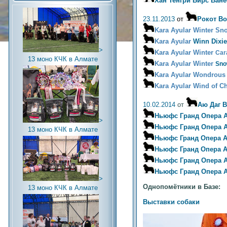
Хан Тенгри Бирс Ване
23.11.2013
от
Рокот В
Kara Ayular Winter Sn
Kara Ayular
Winn Dixie
>
Kara Ayular Winter
Car
13 моно КЧК в Алмате
Kara Ayular Win
ter
Sno
Kara Ayular Wondrou
Kara Ayular
Wind of C
10.02.2014
от
Аю Даг В
Ньюфс Гранд Опера 
>
Ньюфс Гранд Опера А
13 моно КЧК в Алмате
Ньюфс Гранд Опера А
Ньюфс Гранд Опера 
Ньюфс Гранд Опера 
Ньюфс Гранд Опера А
>
Однопомётники в Базе:
13 моно КЧК в Алмате
Выставки собаки