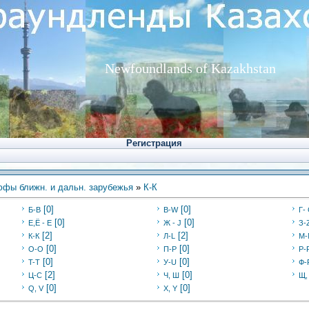
Newfoundlands of Kazakhstan
Регистрация
фы ближн. и дальн. зарубежья
»
К-К
[0]
[0]
Б-В
В-W
Г-
[0]
[0]
E,Ё - Е
Ж - J
З-
[2]
[2]
К-К
Л-L
М-
[0]
[0]
O-O
П-P
Р-
[0]
[0]
T-T
У-U
Ф-
[2]
[0]
Ц-C
Ч, Ш
Щ,
[0]
[0]
Q, V
X, Y