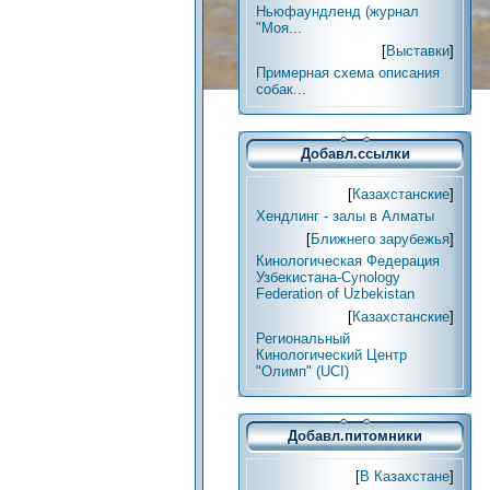
Ньюфаундленд (журнал
"Моя...
[
Выставки
]
Примерная схема описания
собак...
Добавл.ссылки
[
Казахстанские
]
Хендлинг - залы в Алматы
[
Ближнего зарубежья
]
Кинологическая Федерация
Узбекистана-Cynology
Federation of Uzbekistan
[
Казахстанские
]
Региональный
Кинологический Центр
"Олимп" (UCI)
Добавл.питомники
[
В Казахстане
]