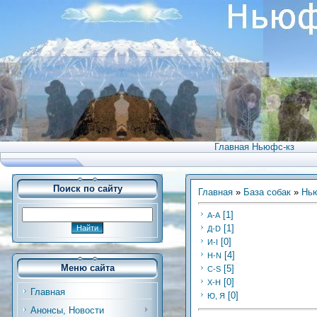
Главная Ньюфс-кз
Поиск по сайту
Главная
»
База собак
»
Нью
[1]
А-А
[1]
Д-D
[0]
И-I
[4]
H-N
Меню сайта
[5]
C-S
[0]
Х-H
Главная
[0]
Ю, Я
Анонсы, Новости