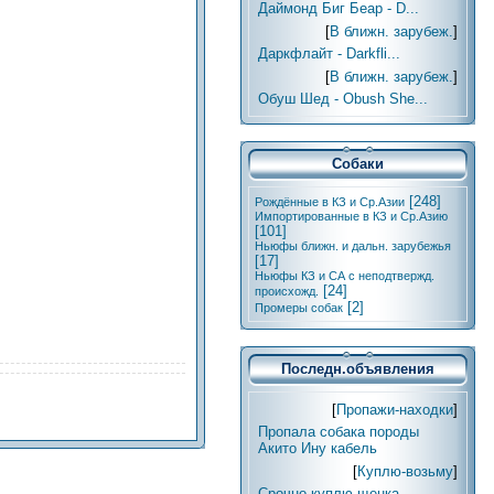
Даймонд Биг Беар - D...
[
В ближн. зарубеж.
]
Даркфлайт - Darkfli...
[
В ближн. зарубеж.
]
Обуш Шед - Obush She...
Собаки
[248]
Рождённые в КЗ и Ср.Азии
Импортированные в КЗ и Ср.Азию
[101]
Ньюфы ближн. и дальн. зарубежья
[17]
Ньюфы КЗ и СА с неподтвержд.
[24]
происхожд.
[2]
Промеры собак
Последн.объявления
[
Пропажи-находки
]
Пропала собака породы
Акито Ину кабель
[
Куплю-возьму
]
Срочно куплю щенка