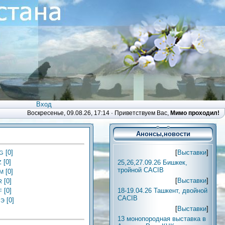
Вход
Воскресенье, 09.08.26, 17:14 ·
Приветствуем Вас
,
Мимо проходил!
Анонсы,новости
[
Выставки
]
[0]
 G
[0]
25,26,27.09.26 Бишкек,
Z
тройной CACIB
[0]
М
[
Выставки
]
[0]
R
18-19.04.26 Ташкент, двойной
[0]
F
CACIB
[0]
 Э
[
Выставки
]
13 монопородная выставка в