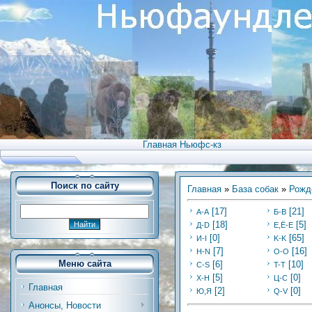
Главная Ньюфс-кз
Поиск по сайту
Главная
»
База собак
»
Рожд
[17]
[21]
А-А
Б-В
[18]
[5]
Д-D
Е,Ё-Е
[0]
[65]
И-I
K-K
[7]
[16]
Н-N
O-O
Меню сайта
[6]
[10]
C-S
T-T
[5]
[0]
Х-H
Ц-C
Главная
[2]
[0]
Ю,Я
Q-V
Анонсы, Новости