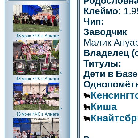
Родословна
Клеймо:
1.9
Чип:
Заводчик (
>
13 моно КЧК в Алмате
Малик Ануар
Владелец (с
Титулы:
Дети в Базе
>
13 моно КЧК в Алмате
Однопомётн
Кенсингт
Киша
>
13 моно КЧК в Алмате
Кнайтсб