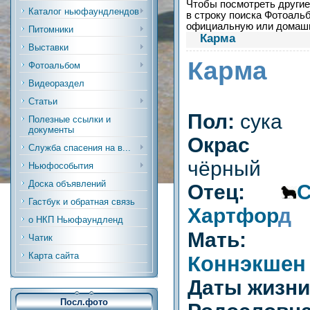
Чтобы посмотреть другие 
Каталог ньюфаундлендов
в строку поиска Фотоальб
официальную или дома
Питомники
Карма
Выставки
Карма
Фотоальбом
Видеораздел
Статьи
Пол:
сука
Полезные ссылки и
документы
Окрас (р
Служба спасения на в...
чёрный
Ньюфособытия
Доска объявлений
Отец:
Гастбук и обратная связь
Хартфор
д
о НКП Ньюфаундленд
Мат
Чатик
Карта сайта
Коннэкшен
Даты жизн
Посл.фото