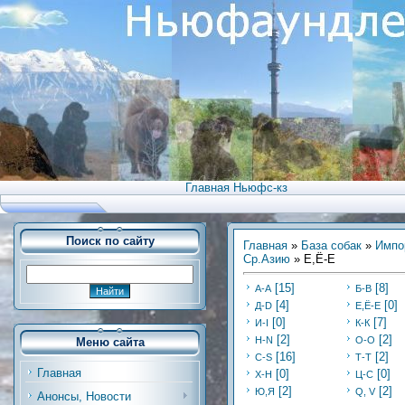
Главная Ньюфс-кз
Поиск по сайту
Главная
»
База собак
»
Импо
Ср.Азию
» Е,Ё-Е
[15]
[8]
А-А
Б-В
[4]
[0]
Д-D
Е,Ё-Е
[0]
[7]
И-I
К-К
[2]
[2]
Н-N
О-О
Меню сайта
[16]
[2]
С-S
Т-Т
Главная
[0]
[0]
Х-H
Ц-C
[2]
[2]
Ю,Я
Q, V
Анонсы, Новости