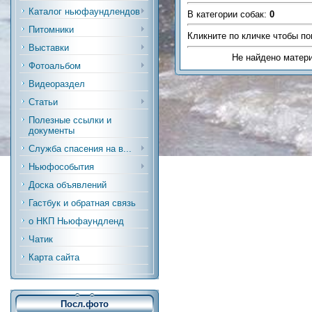
Каталог ньюфаундлендов
В категории собак
:
0
Питомники
Кликните по кличке чтобы по
Выставки
Не найдено матер
Фотоальбом
Видеораздел
Статьи
Полезные ссылки и
документы
Служба спасения на в...
Ньюфособытия
Доска объявлений
Гастбук и обратная связь
о НКП Ньюфаундленд
Чатик
Карта сайта
Посл.фото