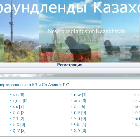
Newfoundlands of Kazakhstan
Регистрация
ортированные в КЗ и Ср.Азию
» Г-G
[8]
[1]
Б-В
В-W
Г-
[0]
[3]
Е,Ё-Е
Ж-J
З-
[7]
[5]
К-К
Л-L
М-
[2]
[9]
О-О
П-P
Р-
[2]
[0]
Т-Т
У-U
Ф-
[0]
[1]
Ц-C
Ч,Ш
Щ,
[2]
[0]
Q, V
X, Y