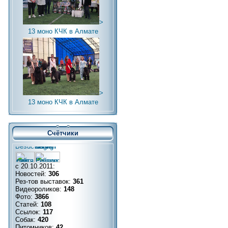
>
13 моно КЧК в Алмате
>
13 моно КЧК в Алмате
Счётчики
с 20.10.2011:
Новостей:
306
Рез-тов выставок:
361
Видеороликов:
148
Фото:
3866
Статей:
108
Ссылок:
117
Собак:
420
Питомников:
42