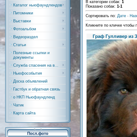
В категории собак
:
1
Каталог ньюфаундлендов
Показано собак
:
1-1
Питомники
Сортировать по
:
Дате
·
Наз
Выставки
Кликните по кличке чтобы 
Фотоальбом
Граф Гулливер из 
Видеораздел
Статьи
Полезные ссылки и
документы
Служба спасения на в...
Ньюфособытия
Доска объявлений
Гастбук и обратная связь
о НКП Ньюфаундленд
Чатик
Карта сайта
Посл.фото