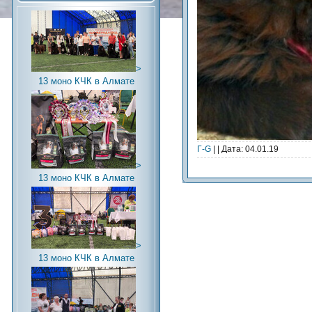
>
13 моно КЧК в Алмате
Г-G
| | Дата:
04.01.19
>
13 моно КЧК в Алмате
>
13 моно КЧК в Алмате