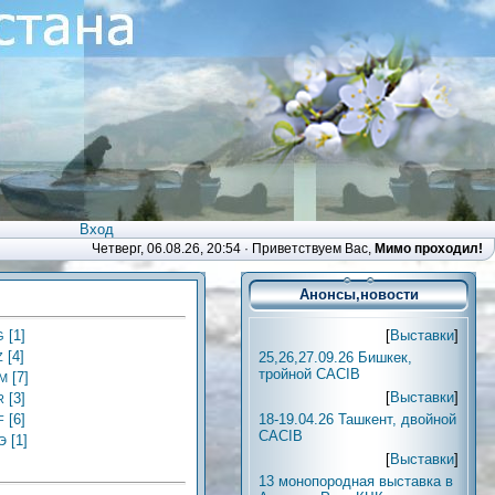
Вход
Четверг, 06.08.26, 20:54 ·
Приветствуем Вас
,
Мимо проходил!
Анонсы,новости
[
Выставки
]
[1]
G
[4]
25,26,27.09.26 Бишкек,
Z
тройной CACIB
[7]
М
[
Выставки
]
[3]
R
18-19.04.26 Ташкент, двойной
[6]
F
CACIB
[1]
Э
[
Выставки
]
13 монопородная выставка в