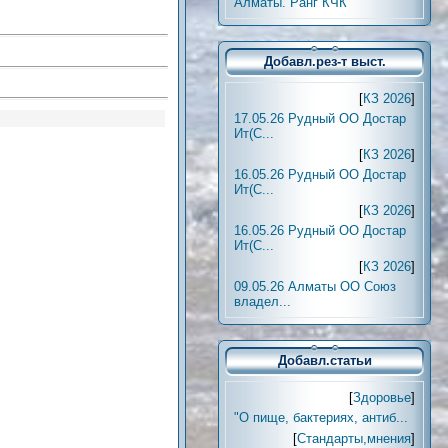
Алматы. Ранг КЧК
Добавл.рез-т выст.
[
КЗ 2026
]
17.05.26 Рудный ОО Достар
Ит(С...
[
КЗ 2026
]
16.05.26 Рудный ОО Достар
Ит(С...
[
КЗ 2026
]
16.05.26 Рудный ОО Достар
Ит(С...
[
КЗ 2026
]
09.05.26 Алматы ОО Союз
владел...
Добавл.статьи
[
Здоровье
]
"О пище, бактериях, антиб...
[
Стандарты,мнения
]