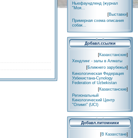
Ньюфаундленд (журнал
"Моя...
[
Выставки
]
Примерная схема описания
собак...
Добавл.ссылки
[
Казахстанские
]
Хендлинг - залы в Алматы
[
Ближнего зарубежья
]
Кинологическая Федерация
Узбекистана-Cynology
Federation of Uzbekistan
[
Казахстанские
]
Региональный
Кинологический Центр
"Олимп" (UCI)
Добавл.питомники
[
В Казахстане
]