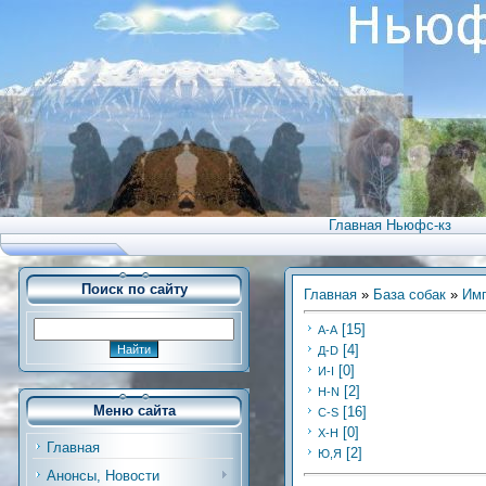
Главная Ньюфс-кз
Поиск по сайту
Главная
»
База собак
»
Имп
[15]
А-А
[4]
Д-D
[0]
И-I
[2]
Н-N
Меню сайта
[16]
С-S
[0]
Х-H
Главная
[2]
Ю,Я
Анонсы, Новости