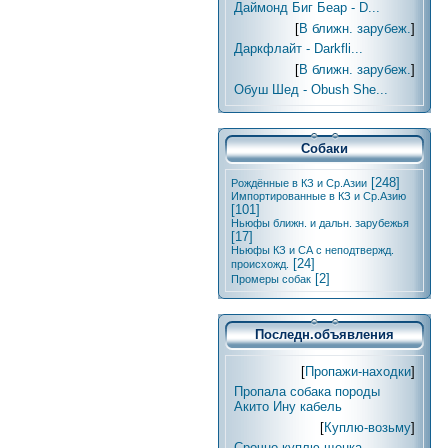
Даймонд Биг Беар - D...
[
В ближн. зарубеж.
]
Даркфлайт - Darkfli...
[
В ближн. зарубеж.
]
Обуш Шед - Obush She...
Собаки
[248]
Рождённые в КЗ и Ср.Азии
Импортированные в КЗ и Ср.Азию
[101]
Ньюфы ближн. и дальн. зарубежья
[17]
Ньюфы КЗ и СА с неподтвержд.
[24]
происхожд.
[2]
Промеры собак
Последн.объявления
[
Пропажи-находки
]
Пропала собака породы
Акито Ину кабель
[
Куплю-возьму
]
Срочно куплю щенка