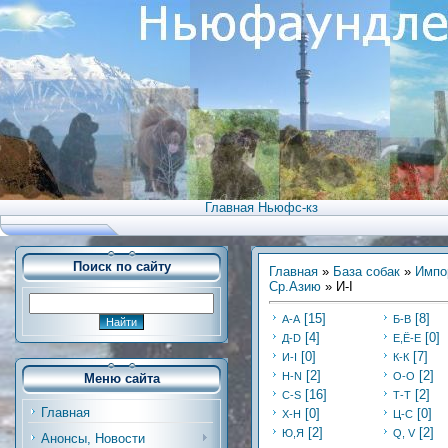
Главная Ньюфс-кз
Поиск по сайту
Главная
»
База собак
»
Импо
Ср.Азию
» И-I
[15]
[8]
А-А
Б-В
[4]
[0]
Д-D
Е,Ё-Е
[0]
[7]
И-I
К-К
[2]
[2]
Н-N
О-О
Меню сайта
[16]
[2]
С-S
Т-Т
Главная
[0]
[0]
Х-H
Ц-C
[2]
[2]
Ю,Я
Q, V
Анонсы, Новости