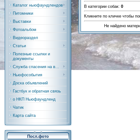
Каталог ньюфаундлендов
В категории собак
:
0
Питомники
Кликните по кличке чтобы по
Выставки
Не найдено матер
Фотоальбом
Видеораздел
Статьи
Полезные ссылки и
документы
Служба спасения на в...
Ньюфособытия
Доска объявлений
Гастбук и обратная связь
о НКП Ньюфаундленд
Чатик
Карта сайта
Посл.фото