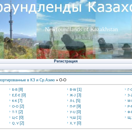
Newfoundlands of Kazakhstan
Регистрация
ортированные в КЗ и Ср.Азию
» О-О
[8]
[1]
Б-В
В-W
Г-
[0]
[3]
Е,Ё-Е
Ж-J
З-
[7]
[5]
К-К
Л-L
М-
[2]
[9]
О-О
П-P
Р-
[2]
[0]
Т-Т
У-U
Ф-
[0]
[1]
Ц-C
Ч,Ш
Щ,
[2]
[0]
Q, V
X, Y