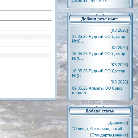
Алматы. Ранг КЧК
Добавл.рез-т выст.
[
КЗ 2026
]
17.05.26 Рудный ОО Достар
Ит(С...
[
КЗ 2026
]
16.05.26 Рудный ОО Достар
Ит(С...
[
КЗ 2026
]
16.05.26 Рудный ОО Достар
Ит(С...
[
КЗ 2026
]
09.05.26 Алматы ОО Союз
владел...
Добавл.статьи
[
Здоровье
]
"О пище, бактериях, антиб...
[
Стандарты,мнения
]