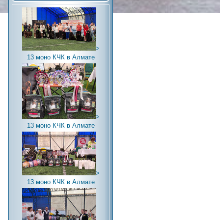
>
13 моно КЧК в Алмате
>
13 моно КЧК в Алмате
>
13 моно КЧК в Алмате