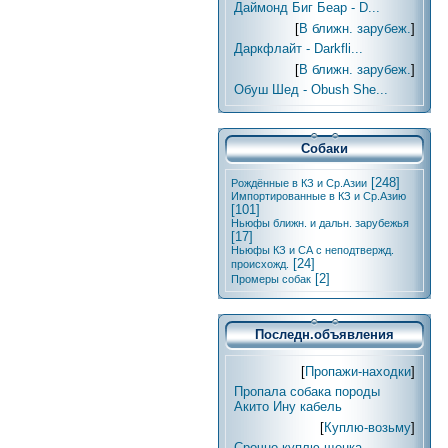
Даймонд Биг Беар - D...
[
В ближн. зарубеж.
]
Даркфлайт - Darkfli...
[
В ближн. зарубеж.
]
Обуш Шед - Obush She...
Собаки
[248]
Рождённые в КЗ и Ср.Азии
Импортированные в КЗ и Ср.Азию
[101]
Ньюфы ближн. и дальн. зарубежья
[17]
Ньюфы КЗ и СА с неподтвержд.
[24]
происхожд.
[2]
Промеры собак
Последн.объявления
[
Пропажи-находки
]
Пропала собака породы
Акито Ину кабель
[
Куплю-возьму
]
Срочно куплю щенка