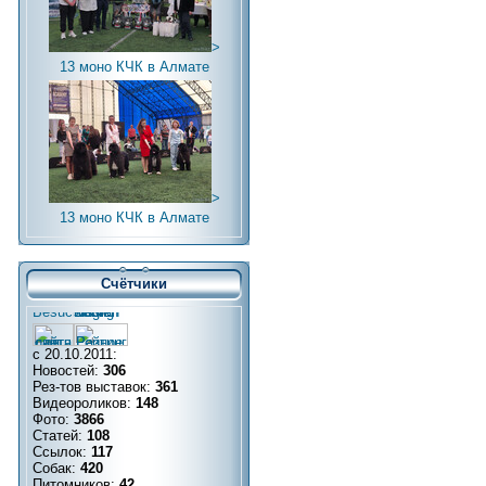
>
13 моно КЧК в Алмате
>
13 моно КЧК в Алмате
Счётчики
с 20.10.2011:
Новостей:
306
Рез-тов выставок:
361
Видеороликов:
148
Фото:
3866
Статей:
108
Ссылок:
117
Собак:
420
Питомников:
42