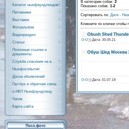
В категории собак
:
2
Каталог ньюфаундлендов
Показано собак
:
1-2
Питомники
Сортировать по
:
Дате
·
Наз
Выставки
Кликните по кличке чтобы 
Фотоальбом
Obush Shed Thunder
Видеораздел
О-О
| | Дата:
30.05.21
Статьи
Полезные ссылки и
Обуш Шед Москва 
документы
Служба спасения на в...
Ньюфособытия
Доска объявлений
О-О
| | Дата:
01.07.19
Гастбук и обратная связь
о НКП Ньюфаундленд
Чатик
Карта сайта
Посл.фото