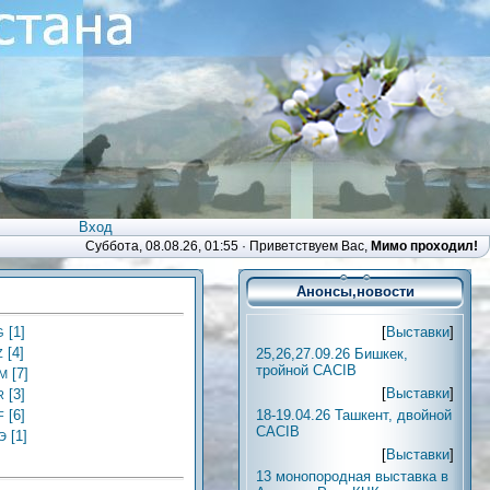
Вход
Суббота, 08.08.26, 01:55 ·
Приветствуем Вас
,
Мимо проходил!
Анонсы,новости
[
Выставки
]
[1]
G
[4]
25,26,27.09.26 Бишкек,
Z
тройной CACIB
[7]
М
[
Выставки
]
[3]
R
18-19.04.26 Ташкент, двойной
[6]
F
CACIB
[1]
Э
[
Выставки
]
13 монопородная выставка в