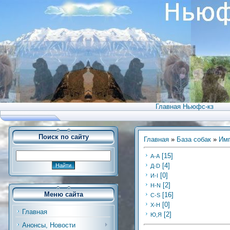
Главная Ньюфс-кз
Поиск по сайту
Главная
»
База собак
»
Имп
[15]
А-А
[4]
Д-D
[0]
И-I
[2]
Н-N
Меню сайта
[16]
С-S
[0]
Х-H
Главная
[2]
Ю,Я
Анонсы, Новости