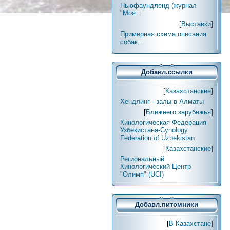
Ньюфаундленд (журнал
"Моя...
[
Выставки
]
Примерная схема описания
собак...
Добавл.ссылки
[
Казахстанские
]
Хендлинг - залы в Алматы
[
Ближнего зарубежья
]
Кинологическая Федерация
Узбекистана-Cynology
Federation of Uzbekistan
[
Казахстанские
]
Региональный
Кинологический Центр
"Олимп" (UCI)
Добавл.питомники
[
В Казахстане
]