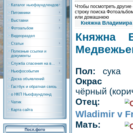
Каталог ньюфаундлендов
Чтобы посмотреть другие ф
строку поиска Фотоальбо
Питомники
или домашнюю
Выставки
Княжна Владимира 
Фотоальбом
Княжна 
Видеораздел
Статьи
Медвежье
Полезные ссылки и
документы
Служба спасения на в...
Пол:
сука
Ньюфособытия
Окрас (ре
Доска объявлений
Гастбук и обратная связь
чёрный (кори
о НКП Ньюфаундленд
Отец:
Чатик
Карта сайта
Wladimir v F
Мать:
Посл.фото