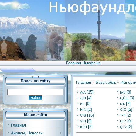
Главная Ньюфс-кз
Поиск по сайту
Главная
»
База собак
»
Импорти
[15]
[8]
А-А
Б-В
[4]
[0]
Д-D
Е,Ё-Е
[0]
[7]
И-I
К-К
[2]
[2]
Н-N
О-О
Меню сайта
[16]
[2]
С-S
Т-Т
[0]
[0]
Х-H
Ц-C
Главная
[2]
[2]
Ю,Я
Q, V
Анонсы, Новости