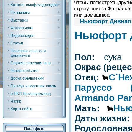
Чтобы посмотреть другие
Каталог ньюфаундлендов
строку поиска Фотоальб
Питомники
или домашнюю
Ньюфорт Дивная 
Выставки
Фотоальбом
Ньюфорт 
Видеораздел
Статьи
Полезные ссылки и
Пол:
сука
документы
Служба спасения на в...
Окрас (реце
Ньюфособытия
С`Не
Отец:
Доска объявлений
Паруссо (
Гастбук и обратная связь
о НКП Ньюфаундленд
Armando Par
Чатик
Нью
Мать:
Карта сайта
Даты жизни
Родослов
Посл.фото