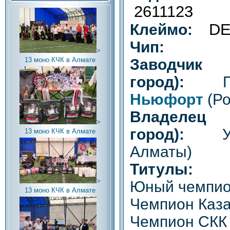
2611123
DE
Клеймо:
Чип:
>
Заводч
13 моно КЧК в Алмате
город):
Па
Ньюфорт
(Ро
Владел
>
город):
Ум
13 моно КЧК в Алмате
Алматы)
Титулы:
>
Юный чемпио
13 моно КЧК в Алмате
Чемпион Каз
Чемпион СКК