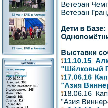
Ветеран Чем
Ветеран Гран
>
13 моно КЧК в Алмате
Дети в Базе:
Однопомётни
>
13 моно КЧК в Алмате
Выставки со
11.10.15 А
Счётчики
"Шёлковый П
17.06.16 Ка
с 20.10.2011:
Новостей:
306
"Азия Винне
Рез-тов выставок:
361
Видеороликов:
148
18.06.16 Ка
Фото:
3866
Статей:
108
"Азия Виннер
Ссылок:
117
Собак:
420
Питомников:
42