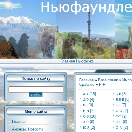
Главная Ньюфс-кз
Поиск по сайту
Главная
»
База собак
»
Импо
Ср.Азию
»
Р-R
[15]
[8]
А-А
Б-В
[4]
[0]
Д-D
Е,Ё-Е
[0]
[7]
И-I
К-К
[2]
[2]
Н-N
О-О
Меню сайта
[16]
[2]
С-S
Т-Т
Главная
[0]
[0]
Х-H
Ц-C
[2]
[2]
Ю,Я
Q, V
Анонсы, Новости