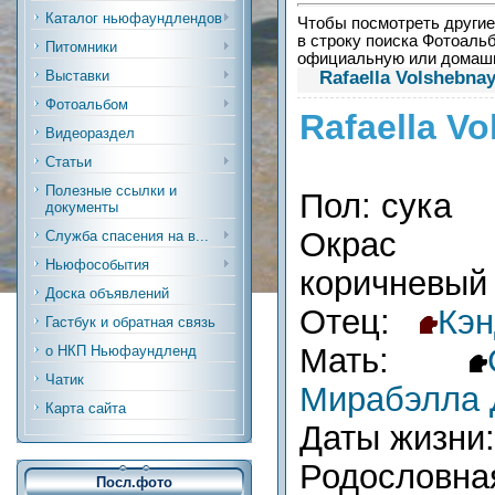
Каталог ньюфаундлендов
Чтобы посмотреть другие 
в строку поиска Фотоальб
Питомники
официальную или дома
Rafaella Volshebna
Выставки
Фотоальбом
Rafaella V
Видеораздел
Статьи
Полезные ссылки и
Пол: сука
документы
Окрас (р
Служба спасения на в...
Ньюфособытия
коричневый
Доска объявлений
Отец:
Кэн
Гастбук и обратная связь
Мать:
о НКП Ньюфаундленд
Чатик
Мирабэлла 
Карта сайта
Даты жизни:
Родословн
Посл.фото