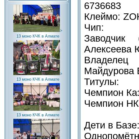
6736683
Клеймо: ZO
Чип:
>
Заводчик (
13 моно КЧК в Алмате
Алексеева 
Владелец (
Майдурова Е
>
Титулы:
13 моно КЧК в Алмате
Чемпион Ка
Чемпион НК
>
13 моно КЧК в Алмате
Дети в Базе
Однопомётни