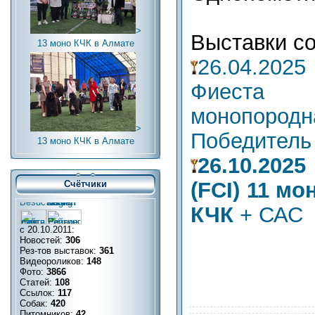
>
Выставки со
13 моно КЧК в Алмате
26.04.2
Фиеста 
монопор
>
Победитель
13 моно КЧК в Алмате
26.10.20
(FCI) 11 м
Счётчики
КЧК
+ САС
с 20.10.2011:
Новостей:
306
Рез-тов выставок:
361
Видеороликов:
148
Фото:
3866
Статей:
108
Ссылок:
117
Собак:
420
Питомников:
42