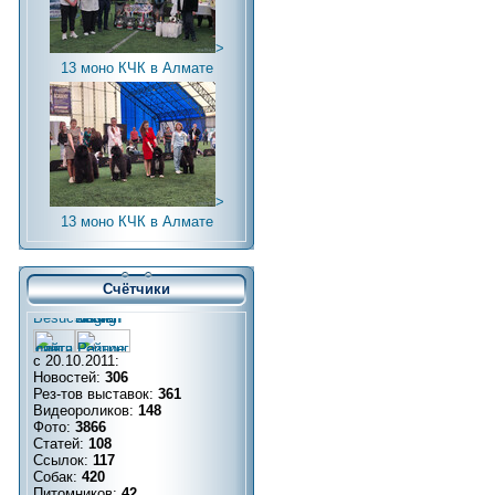
>
13 моно КЧК в Алмате
>
13 моно КЧК в Алмате
Счётчики
с 20.10.2011:
Новостей:
306
Рез-тов выставок:
361
Видеороликов:
148
Фото:
3866
Статей:
108
Ссылок:
117
Собак:
420
Питомников:
42