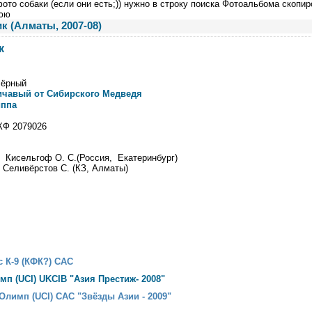
ото собаки (если они есть;)) нужно в строку поиска Фотоальбома скопир
юю
 (Алматы, 2007-08)
к
чёрный
ичавый от Сибирского Медведя
иппа
КФ 2079026
):
Кисельгоф О. С.(Россия, Екатеринбург)
:
Селивёрстов С. (КЗ, Алматы)
с К-9 (КФК?) САС
мп (UCI) UKCIB "Азия Престиж- 2008"
Олимп (UCI) САС "Звёзды Азии - 2009"