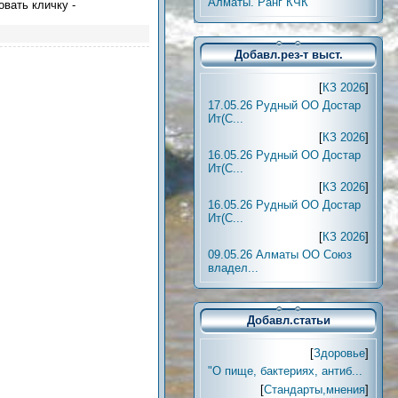
Алматы. Ранг КЧК
овать кличку -
Добавл.рез-т выст.
[
КЗ 2026
]
17.05.26 Рудный ОО Достар
Ит(С...
[
КЗ 2026
]
16.05.26 Рудный ОО Достар
Ит(С...
[
КЗ 2026
]
16.05.26 Рудный ОО Достар
Ит(С...
[
КЗ 2026
]
09.05.26 Алматы ОО Союз
владел...
Добавл.статьи
[
Здоровье
]
"О пище, бактериях, антиб...
[
Стандарты,мнения
]