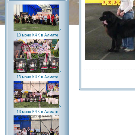
>
13 моно КЧК в Алмате
>
13 моно КЧК в Алмате
>
13 моно КЧК в Алмате