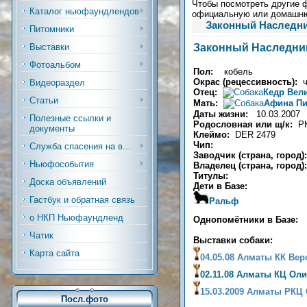
Чтобы посмотреть другие ф
Каталог ньюфаундлендов
официальную или домашн
Законный Наследник
Питомники
Законный Наследни
Выставки
Фотоальбом
Пол:
кобель
Окрас (рецессивность):
Видеораздел
Отец:
Кедр Вел
Статьи
Мать:
Афина П
Даты жизни:
10.03.2007
Полезные ссылки и
Родословная или щ/к:
Р
документы
Клеймо:
DER 2479
Чип:
Служба спасения на в...
Заводчик (страна, город
Ньюфособытия
Владелец (страна, город)
Титулы:
Доска объявлений
Дети в Базе:
Гастбук и обратная связь
Ральф
о НКП Ньюфаундленд
Однопомётники в Базе:
Чатик
Выставки собаки:
Карта сайта
04.05.08 Алматы КК Вер
02.11.08 Алматы КЦ Оли
15.03.2009 Алматы РКЦ 
Посл.фото