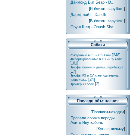
Даймонд Биг Беар - D...
[
В ближн. зарубеж.
]
Даркфлайт - Darkfli...
[
В ближн. зарубеж.
]
Обуш Шед - Obush She...
Собаки
[248]
Рождённые в КЗ и Ср.Азии
Импортированные в КЗ и Ср.Азию
[101]
Ньюфы ближн. и дальн. зарубежья
[17]
Ньюфы КЗ и СА с неподтвержд.
[24]
происхожд.
[2]
Промеры собак
Последн.объявления
[
Пропажи-находки
]
Пропала собака породы
Акито Ину кабель
[
Куплю-возьму
]
Срочно куплю щенка