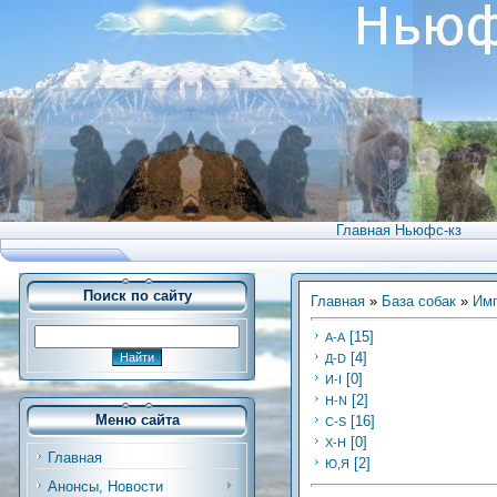
Главная Ньюфс-кз
Поиск по сайту
Главная
»
База собак
»
Имп
[15]
А-А
[4]
Д-D
[0]
И-I
[2]
Н-N
Меню сайта
[16]
С-S
[0]
Х-H
Главная
[2]
Ю,Я
Анонсы, Новости