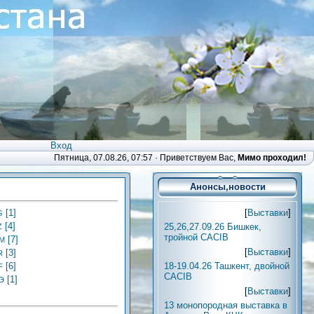
Вход
Пятница, 07.08.26, 07:57 ·
Приветствуем Вас
,
Мимо проходил!
Анонсы,новости
[
Выставки
]
[1]
G
[4]
25,26,27.09.26 Бишкек,
Z
тройной CACIB
[7]
М
[
Выставки
]
[3]
R
18-19.04.26 Ташкент, двойной
[6]
F
CACIB
[1]
Э
[
Выставки
]
13 монопородная выставка в