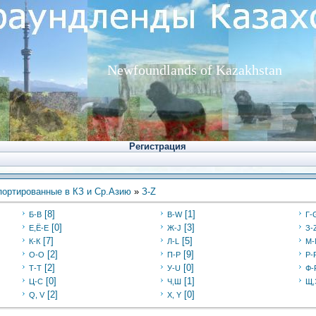
Newfoundlands of Kazakhstan
Регистрация
ортированные в КЗ и Ср.Азию
»
З-Z
[8]
[1]
Б-В
В-W
Г-
[0]
[3]
Е,Ё-Е
Ж-J
З-
[7]
[5]
К-К
Л-L
М-
[2]
[9]
О-О
П-P
Р-
[2]
[0]
Т-Т
У-U
Ф-
[0]
[1]
Ц-C
Ч,Ш
Щ,
[2]
[0]
Q, V
X, Y