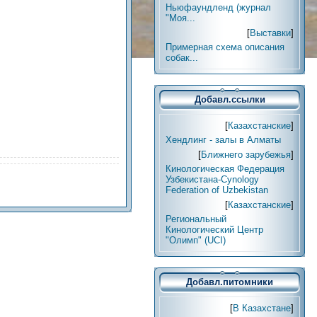
Ньюфаундленд (журнал
"Моя...
[
Выставки
]
Примерная схема описания
собак...
Добавл.ссылки
[
Казахстанские
]
Хендлинг - залы в Алматы
[
Ближнего зарубежья
]
Кинологическая Федерация
Узбекистана-Cynology
Federation of Uzbekistan
[
Казахстанские
]
Региональный
Кинологический Центр
"Олимп" (UCI)
Добавл.питомники
[
В Казахстане
]