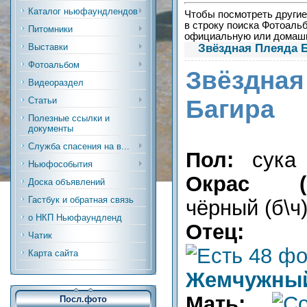
Каталог ньюфаундлендов
Чтобы посмотреть другие 
в строку поиска Фотоальб
Питомники
официальную или дома
Звёздная Плеяда Б
Выставки
Фотоальбом
Звёздн
Видеораздел
Багира
Статьи
Полезные ссылки и
документы
Служба спасения на в...
Пол:
сука
Ньюфособытия
Окрас (р
Доска объявлений
Гастбук и обратная связь
чёрный (б\ч
о НКП Ньюфаундленд
Отец:
Чатик
Карта сайта
Жемчужный
Мать:
Посл.фото