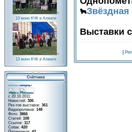
Однопомётн
Звёздная
>
13 моно КЧК в Алмате
Выставки с
[
Рег
>
13 моно КЧК в Алмате
Счётчики
с 20.10.2011:
Новостей:
306
Рез-тов выставок:
361
Видеороликов:
148
Фото:
3866
Статей:
108
Ссылок:
117
Собак:
420
Питомников:
42