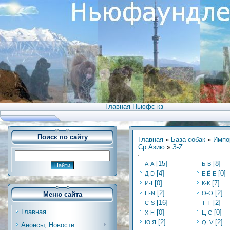
Главная Ньюфс-кз
Поиск по сайту
Главная
»
База собак
»
Импо
Ср.Азию
»
З-Z
[15]
[8]
А-А
Б-В
[4]
[0]
Д-D
Е,Ё-Е
[0]
[7]
И-I
К-К
[2]
[2]
Н-N
О-О
Меню сайта
[16]
[2]
С-S
Т-Т
Главная
[0]
[0]
Х-H
Ц-C
[2]
[2]
Ю,Я
Q, V
Анонсы, Новости