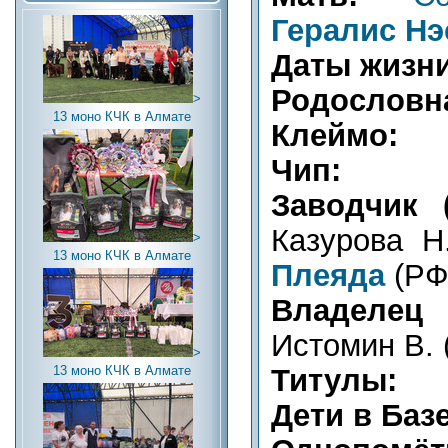
Гералис Нэ
Даты жизни
Родословна
>
13 моно КЧК в Алмате
Клеймо:
Чип:
Заводчик (
Казурова Н
>
13 моно КЧК в Алмате
Плеяда
(РФ
Владелец (
Истомин В. 
>
Титулы:
13 моно КЧК в Алмате
Дети в Базе