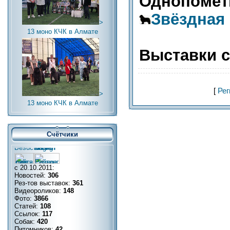
Однопомётн
Звёздная
>
13 моно КЧК в Алмате
Выставки с
[
Рег
>
13 моно КЧК в Алмате
Счётчики
с 20.10.2011:
Новостей:
306
Рез-тов выставок:
361
Видеороликов:
148
Фото:
3866
Статей:
108
Ссылок:
117
Собак:
420
Питомников:
42