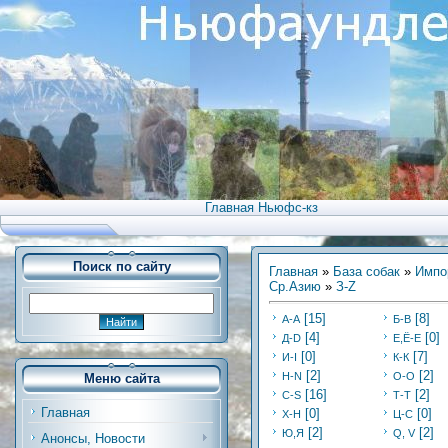
Главная Ньюфс-кз
Поиск по сайту
Главная
»
База собак
»
Импо
Ср.Азию
»
З-Z
[15]
[8]
А-А
Б-В
[4]
[0]
Д-D
Е,Ё-Е
[0]
[7]
И-I
К-К
[2]
[2]
Н-N
О-О
Меню сайта
[16]
[2]
С-S
Т-Т
Главная
[0]
[0]
Х-H
Ц-C
[2]
[2]
Ю,Я
Q, V
Анонсы, Новости