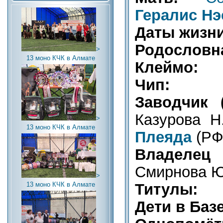
Гералис Нэ
Даты жизни
Родословна
>
13 моно КЧК в Алмате
Клеймо:
Чип:
Заводчик (
Казурова Н
>
13 моно КЧК в Алмате
Плеяда
(РФ
Владелец (
Смирнова Ю.
>
Титулы:
13 моно КЧК в Алмате
Дети в Базе