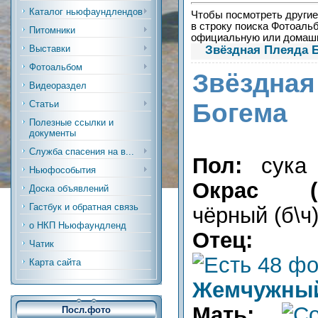
Каталог ньюфаундлендов
Чтобы посмотреть другие 
в строку поиска Фотоальб
Питомники
официальную или дома
Звёздная Плеяда Б
Выставки
Фотоальбом
Звёздн
Видеораздел
Богема
Статьи
Полезные ссылки и
документы
Служба спасения на в...
Пол:
сука
Ньюфособытия
Окрас (р
Доска объявлений
Гастбук и обратная связь
чёрный (б\ч
о НКП Ньюфаундленд
Отец:
Чатик
Карта сайта
Жемчужный
Мать:
Посл.фото