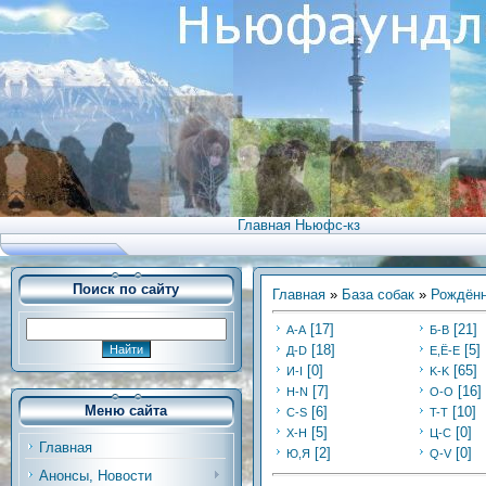
Главная Ньюфс-кз
Поиск по сайту
Главная
»
База собак
»
Рождённ
[17]
[21]
А-А
Б-В
[18]
[5]
Д-D
Е,Ё-Е
[0]
[65]
И-I
K-K
[7]
[16]
Н-N
O-O
Меню сайта
[6]
[10]
C-S
T-T
[5]
[0]
Х-H
Ц-C
Главная
[2]
[0]
Ю,Я
Q-V
Анонсы, Новости