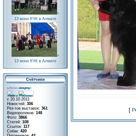
>
13 моно КЧК в Алмате
>
13 моно КЧК в Алмате
Счётчики
с 20.10.2011:
Новостей:
306
Рез-тов выставок:
361
[
Р
Видеороликов:
148
Фото:
3866
Статей:
108
Ссылок:
117
Собак:
420
Питомников:
42