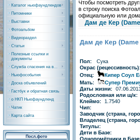
Чтобы посмотреть други
Каталог ньюфаундлендов
в строку поиска Фотоа
Питомники
официальную или до
Дам де Кер (Dame
Выставки
Фотоальбом
Видеораздел
Дам де Кер (Dame 
Статьи
Полезные ссылки и
документы
Пол:
Сука
Служба спасения на в...
Окрас (рецессивность
Кипер Соул Е
Отец:
Ньюфособытия
Супер Преми
Мать:
Доска объявлений
Даты жизни:
07.06.201
Гастбук и обратная связь
Родословная или щ/к
о НКП Ньюфаундленд
Клеймо:
1.7540
Чип:
Чатик
Заводчик (страна, гор
Карта сайта
Владелец (страна, гор
Титулы:
Дети в Базе:
Посл.фото
Однопомётники в Базе