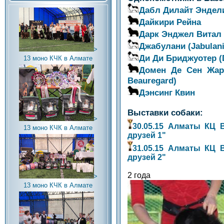
Дабл Дилайт Эндел
Дайкири Рейна
Дарк Энджел Витал Р
Джабулани (Jabulani
>
Ди Ди Бриджуотер (D
13 моно КЧК в Алмате
Домен Де Сен Жар
Beauregard)
Дэнсинг Квин
Выставки собаки:
>
30.05.15 Алматы КЦ 
13 моно КЧК в Алмате
друзей 1"
31.05.15 Алматы КЦ 
друзей 2"
2 года
>
13 моно КЧК в Алмате