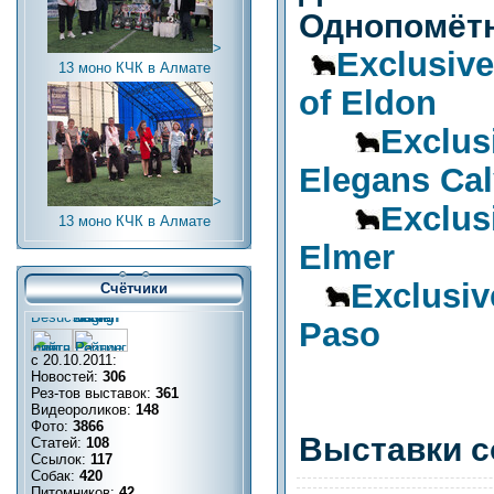
Однопомётн
>
Exclusiv
13 моно КЧК в Алмате
of Eldon
Exclu
Elegans Ca
>
Exclu
13 моно КЧК в Алмате
Elmer
Exclusi
Счётчики
Paso
с 20.10.2011:
Новостей:
306
Рез-тов выставок:
361
Видеороликов:
148
Фото:
3866
Выставки с
Статей:
108
Ссылок:
117
Собак:
420
Питомников:
42