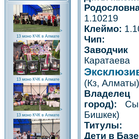
Родословн
1.10219
Клеймо:
1.
>
13 моно КЧК в Алмате
Чип:
Заводчик (
Каратае
Эксклюз
>
13 моно КЧК в Алмате
(Кз, Алматы
Владел
город):
Сы
>
Бишкек)
13 моно КЧК в Алмате
Титулы:
Дети в Базе