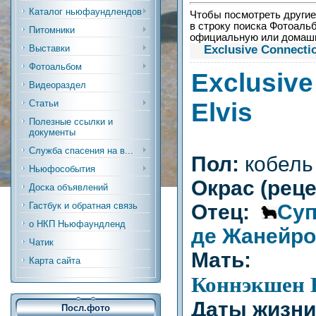
Каталог ньюфаундлендов
Чтобы посмотреть другие 
в строку поиска Фотоальб
Питомники
официальную или дома
Exclusive Connectio
Выставки
Фотоальбом
Exclusiv
Видеораздел
Elvis
Статьи
Полезные ссылки и
документы
Служба спасения на в...
Пол:
кобель
Ньюфособытия
Окрас (рец
Доска объявлений
Отец:
Су
Гастбук и обратная связь
о НКП Ньюфаундленд
де Жанейро
Чатик
Мат
Карта сайта
Коннэкшен 
Даты жизн
Посл.фото