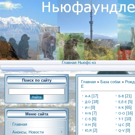
Главная Ньюфс-кз
Поиск по сайту
Главная
»
База собак
»
Рожд
Е
[17]
[21]
А-А
Б-В
[18]
[5]
Д-D
Е,Ё-Е
[0]
[65]
И-I
K-K
[7]
[16]
Н-N
O-O
Меню сайта
[6]
[10]
C-S
T-T
Главная
[5]
[0]
Х-H
Ц-C
[2]
[0]
Ю,Я
Q-V
Анонсы, Новости