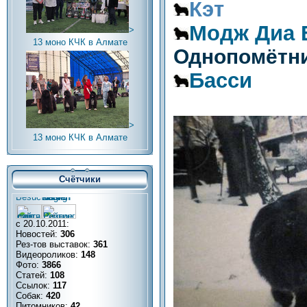
Кэт
Модж Диа 
>
13 моно КЧК в Алмате
Однопомётни
Басси
>
13 моно КЧК в Алмате
Счётчики
с 20.10.2011:
Новостей:
306
Рез-тов выставок:
361
Видеороликов:
148
Фото:
3866
Статей:
108
Ссылок:
117
Собак:
420
Питомников:
42