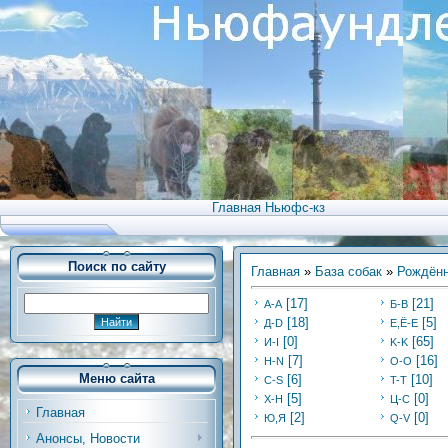
Главная Ньюфс-кз
Поиск по сайту
Главная
»
База собак
»
Рождённ
[17]
[21]
А-А
Б-В
[18]
[5]
Д-D
Е,Ё-Е
[0]
[65]
И-I
K-K
[7]
[16]
Н-N
O-O
Меню сайта
[6]
[10]
C-S
T-T
[5]
[0]
Х-H
Ц-C
Главная
[2]
[0]
Ю,Я
Q-V
Анонсы, Новости