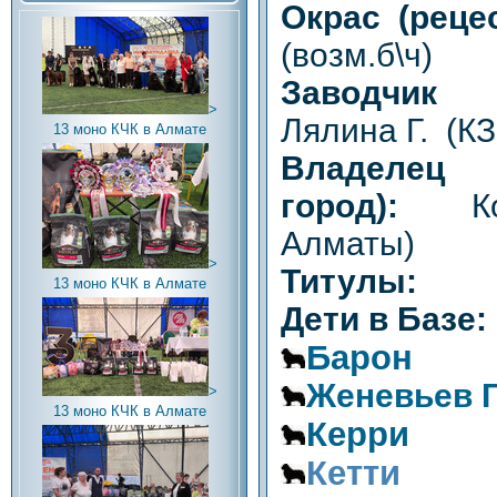
Окрас (рец
(возм.б\ч)
Заводчик 
>
Лялина Г. (К
13 моно КЧК в Алмате
Владел
город):
К
Алматы)
>
Титулы:
13 моно КЧК в Алмате
Дети в Базе:
Барон
Женевьев 
>
13 моно КЧК в Алмате
Керри
Кетти