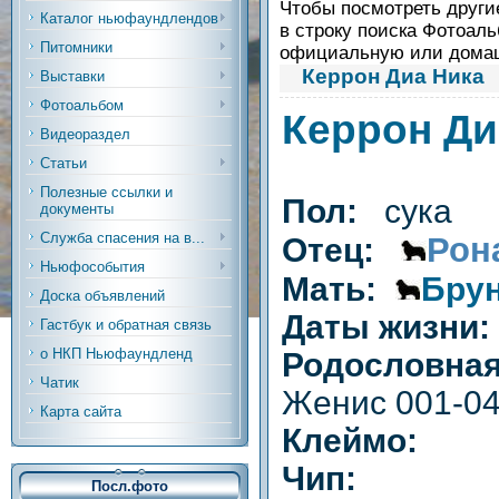
Чтобы посмотреть другие
Каталог ньюфаундлендов
в строку поиска Фотоаль
Питомники
официальную или дом
Керрон Диа Ника
Выставки
Фотоальбом
Керрон Ди
Видеораздел
Статьи
Полезные ссылки и
Пол:
сука
документы
Служба спасения на в...
Рон
Отец:
Ньюфособытия
Мать:
Брун
Доска объявлений
Даты жизни
Гастбук и обратная связь
о НКП Ньюфаундленд
Родословн
Чатик
Женис 001-0
Карта сайта
Клеймо:
Чип:
Посл.фото