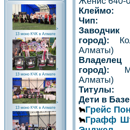
Женис 640-
Клеймо:
Чип:
Заводч
>
13 моно КЧК в Алмате
город):
Ко
Алматы)
Владел
город):
М
>
13 моно КЧК в Алмате
Алматы)
Титулы:
Дети в Баз
>
Грейс По
13 моно КЧК в Алмате
Графф Ш
Энджел