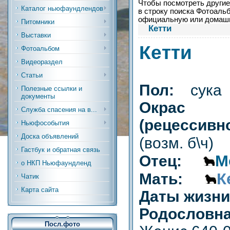
Чтобы посмотреть другие 
Каталог ньюфаундлендов
в строку поиска Фотоальб
официальную или дома
Питомники
Кетти
Выставки
Кетти
Фотоальбом
Видеораздел
Статьи
Пол:
сука
Полезные ссылки и
документы
Окрас
Служба спасения на в...
(рецесси
Ньюфособытия
Доска объявлений
(возм. б\ч)
Гастбук и обратная связь
М
Отец:
о НКП Ньюфаундленд
К
Мать:
Чатик
Карта сайта
Даты жизн
Родословн
Посл.фото