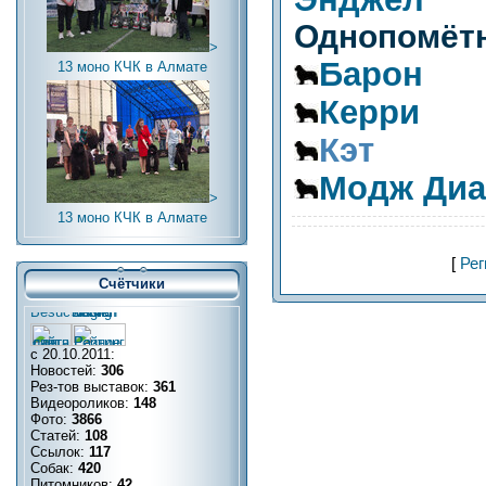
Однопомётн
>
Барон
13 моно КЧК в Алмате
Керри
Кэт
Модж Диа
>
13 моно КЧК в Алмате
[
Рег
Счётчики
с 20.10.2011:
Новостей:
306
Рез-тов выставок:
361
Видеороликов:
148
Фото:
3866
Статей:
108
Ссылок:
117
Собак:
420
Питомников:
42