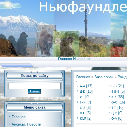
Главная Ньюфс-кз
Поиск по сайту
Главная
»
База собак
»
Рожд
[17]
[21]
А-А
Б-В
[18]
[5]
Д-D
Е,Ё-Е
[0]
[65]
И-I
K-K
[7]
[16]
Н-N
O-O
Меню сайта
[6]
[10]
C-S
T-T
[5]
[0]
Х-H
Ц-C
Главная
[2]
[0]
Ю,Я
Q-V
Анонсы, Новости