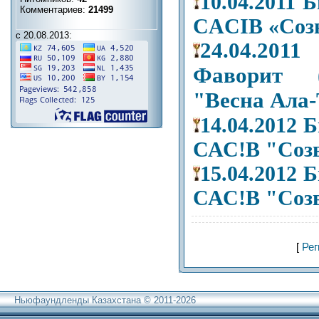
10.04.2011
Комментариев:
21499
CACIB «Созв
с 20.08.2013:
24.04.2
Фаворит 
"Весна Ала
14.04.2012
САС!В "Созв
15.04.2012
САС!В "Созв
[
Рег
Ньюфаундленды Казахстана © 2011-2026