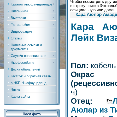
Чтобы посмотреть другие 
Каталог ньюфаундлендов
в строку поиска Фотоальб
официальную или дома
Питомники
Кара Аюлар Амаде
Выставки
Кара Аю
Фотоальбом
Видеораздел
Лейк Виз
Статьи
Полезные ссылки и
документы
Служба спасения на в...
Ньюфособытия
Пол:
кобель
Доска объявлений
Окрас
Гастбук и обратная связь
(рецессивн
о НКП Ньюфаундленд
ч)
Чатик
Карта сайта
Отец:
Аюлар из Т
Посл.фото