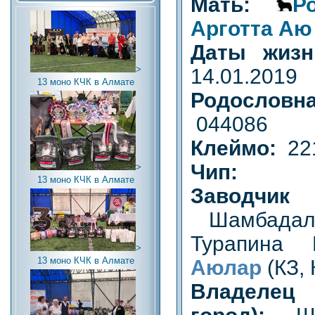
Мать:
Р
Арготта Аю
Даты жи
>
14.01.2019
13 моно КЧК в Алмате
Родословн
044086
Клеймо:
22
Чип:
>
13 моно КЧК в Алмате
Заводчик (
Шамбадал 
Турапина
>
13 моно КЧК в Алмате
Аюлар
(КЗ, 
Владел