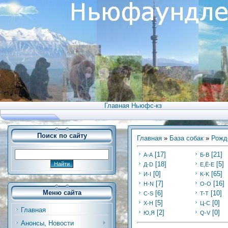
Главная Ньюфс-кз
Поиск по сайту
Главная
»
База собак
»
Рожд
[17]
[21]
А-А
Б-В
[18]
[5]
Д-D
Е,Ё-Е
[0]
[65]
И-I
K-K
[7]
[16]
Н-N
O-O
Меню сайта
[6]
[10]
C-S
T-T
[5]
[0]
Х-H
Ц-C
Главная
[2]
[0]
Ю,Я
Q-V
Анонсы, Новости