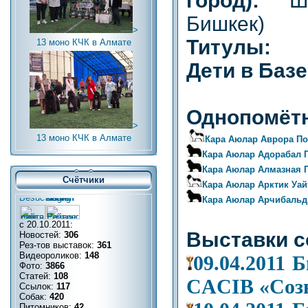
город):
Ш
Бишкек)
>
Титулы:
13 моно КЧК в Алмате
Дети в Баз
Однопомётн
>
13 моно КЧК в Алмате
Кара Аюлар Аврора П
Кара Аюлар Адорабал 
Кара Аюлар Алмазная 
Счётчики
Кара Аюлар Арктик Уай
Кара Аюлар Арчибальд
с 20.10.2011:
Выставки с
Новостей:
306
Рез-тов выставок:
361
Видеороликов:
148
09.04.2011
Фото:
3866
Статей:
108
CACIB «Созв
Ссылок:
117
Собак:
420
Питомников:
42