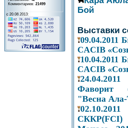
Кара Аюл
Комментариев:
21499
Бой
с 20.08.2013:
Выставки с
09.04.2011
CACIB «Созв
10.04.2011
CACIB «Созв
24.04.2
Фаворит 
"Весна Ала
02.10.
СККР(FCI