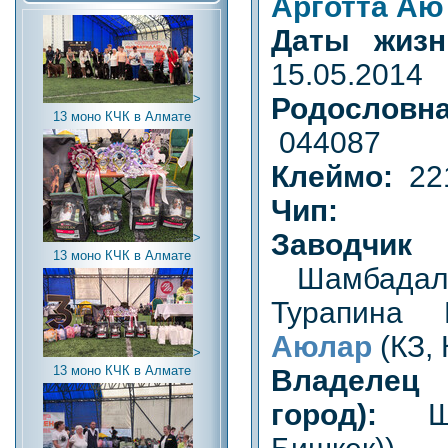
Арготта Аю
Даты жи
15.05.2014
>
Родословн
13 моно КЧК в Алмате
044087
Клеймо:
22
Чип:
Заводчик (
>
13 моно КЧК в Алмате
Шамбадал 
Турапина
Аюлар
(КЗ, 
>
13 моно КЧК в Алмате
Владел
город):
Ш