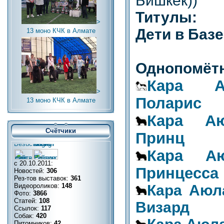
Бишкек))
Титулы:
>
Дети в Баз
13 моно КЧК в Алмате
Однопомётн
Кара А
>
Поларис
13 моно КЧК в Алмате
Кара Аю
Счётчики
Принц
Кара Аю
с 20.10.2011:
Принцесса
Новостей:
306
Рез-тов выставок:
361
Кара Аюл
Видеороликов:
148
Фото:
3866
Статей:
108
Визард
Ссылок:
117
Собак:
420
Питомников:
42