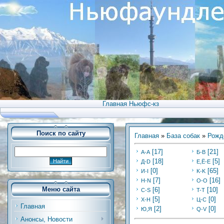
Главная Ньюфс-кз
Поиск по сайту
Главная
»
База собак
»
Рожд
[17]
[21]
А-А
Б-В
[18]
[5]
Д-D
Е,Ё-Е
[0]
[65]
И-I
K-K
[7]
[16]
Н-N
O-O
Меню сайта
[6]
[10]
C-S
T-T
[5]
[0]
Х-H
Ц-C
Главная
[2]
[0]
Ю,Я
Q-V
Анонсы, Новости