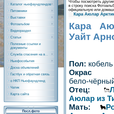
Чтобы посмотреть другие 
Каталог ньюфаундлендов
в строку поиска Фотоальб
официальную или дома
Питомники
Кара Аюлар Аркти
Выставки
Кара А
Фотоальбом
Видеораздел
Уайт Арн
Статьи
Полезные ссылки и
документы
Служба спасения на в...
Ньюфособытия
Пол:
кобель
Доска объявлений
Окрас (р
Гастбук и обратная связь
бело-чёрны
о НКП Ньюфаундленд
Отец:
Чатик
Карта сайта
Аюлар из Т
Мать:
Р
Посл.фото