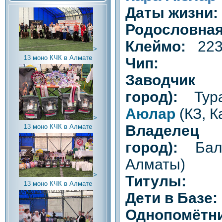
Даты жизни: 
Родословная
Клеймо:
22
>
13 моно КЧК в Алмате
Чип:
Заводч
город):
Тур
Аюлар
(КЗ, К
>
Владел
13 моно КЧК в Алмате
город):
Бал
Алматы)
>
Титулы:
13 моно КЧК в Алмате
Дети в Базе:
Однопомётни