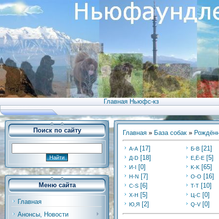
Главная Ньюфс-кз
Поиск по сайту
Главная
»
База собак
»
Рождённ
[17]
[21]
А-А
Б-В
[18]
[5]
Д-D
Е,Ё-Е
[0]
[65]
И-I
K-K
[7]
[16]
Н-N
O-O
Меню сайта
[6]
[10]
C-S
T-T
[5]
[0]
Х-H
Ц-C
Главная
[2]
[0]
Ю,Я
Q-V
Анонсы, Новости