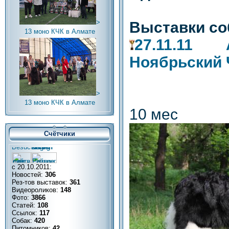
>
Выставки со
13 моно КЧК в Алмате
27.11.11 
Ноябрьский 
>
13 моно КЧК в Алмате
10 мес
Счётчики
с 20.10.2011:
Новостей:
306
Рез-тов выставок:
361
Видеороликов:
148
Фото:
3866
Статей:
108
Ссылок:
117
Собак:
420
Питомников:
42