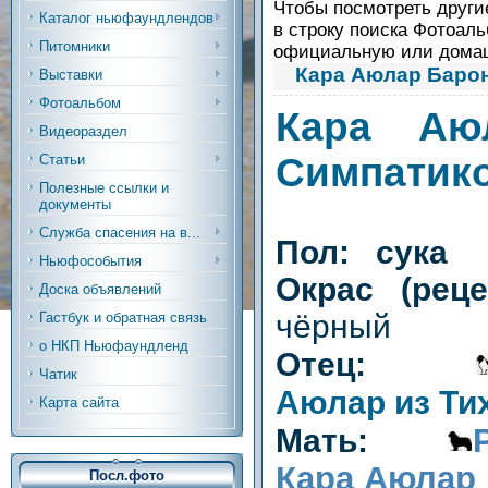
Чтобы посмотреть другие
Каталог ньюфаундлендов
в строку поиска Фотоаль
Питомники
официальную или дом
Кара Аюлар Баро
Выставки
Фотоальбом
Кара Аю
Видеораздел
Симпатик
Статьи
Полезные ссылки и
документы
Служба спасения на в...
Пол: сука
Ньюфособытия
Окрас (рец
Доска объявлений
чёрный
Гастбук и обратная связь
о НКП Ньюфаундленд
Отец:
Чатик
Аюлар из Ти
Карта сайта
Мать:
Кара Аюлар
Посл.фото