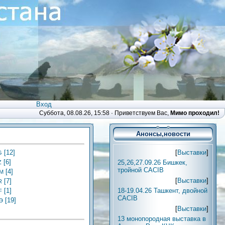
Вход
Суббота, 08.08.26, 15:58 ·
Приветствуем Вас
,
Мимо проходил!
Анонсы,новости
[
Выставки
]
[12]
G
[6]
25,26,27.09.26 Бишкек,
Z
тройной CACIB
[4]
M
[
Выставки
]
[7]
R
18-19.04.26 Ташкент, двойной
[1]
F
CACIB
[19]
Э
[
Выставки
]
13 монопородная выставка в