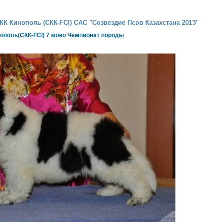
СКК Кинополь (СКК-FCI) САС "Созвездие Псов Казахстана 2013"
нополь(СКК-FCI) 7 моно Чемпионат породы