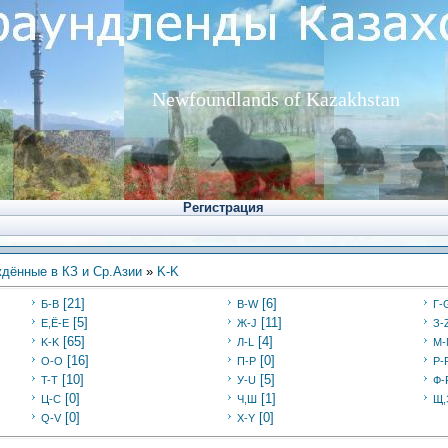
Newfoundlands of Kazakhstan
Регистрация
дённые в КЗ и Ср.Азии
»
K-K
[21]
[6]
Б-В
В-W
Г-
[5]
[11]
Е,Ё-Е
Ж-J
З-
[65]
[4]
K-K
Л-L
M-
[16]
[0]
O-O
П-P
Р-
[10]
[5]
T-T
У-U
Ф-
[0]
[1]
Ц-C
Ч,Ш
Щ,
[0]
[0]
Q-V
X-Y