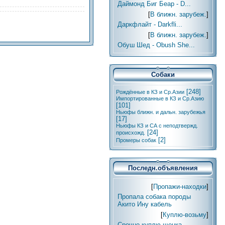
Даймонд Биг Беар - D...
[
В ближн. зарубеж.
]
Даркфлайт - Darkfli...
[
В ближн. зарубеж.
]
Обуш Шед - Obush She...
Собаки
[248]
Рождённые в КЗ и Ср.Азии
Импортированные в КЗ и Ср.Азию
[101]
Ньюфы ближн. и дальн. зарубежья
[17]
Ньюфы КЗ и СА с неподтвержд.
[24]
происхожд.
[2]
Промеры собак
Последн.объявления
[
Пропажи-находки
]
Пропала собака породы
Акито Ину кабель
[
Куплю-возьму
]
Срочно куплю щенка