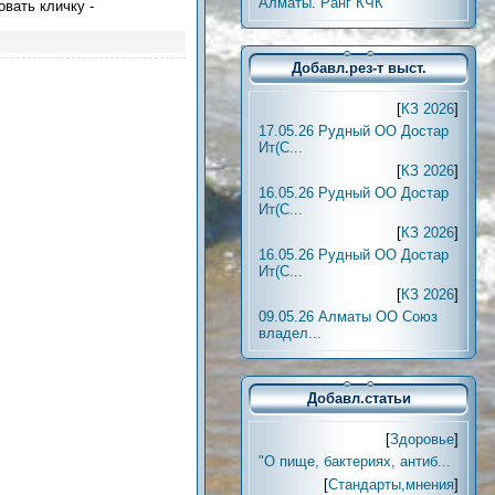
Алматы. Ранг КЧК
овать кличку -
Добавл.рез-т выст.
[
КЗ 2026
]
17.05.26 Рудный ОО Достар
Ит(С...
[
КЗ 2026
]
16.05.26 Рудный ОО Достар
Ит(С...
[
КЗ 2026
]
16.05.26 Рудный ОО Достар
Ит(С...
[
КЗ 2026
]
09.05.26 Алматы ОО Союз
владел...
Добавл.статьи
[
Здоровье
]
"О пище, бактериях, антиб...
[
Стандарты,мнения
]