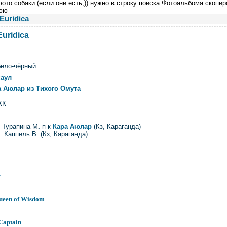
ото собаки (если они есть;)) нужно в строку поиска Фотоальбома скопир
юю
Euridica
Euridica
бело-чёрный
саул
а Аюлар из Тихого Омута
КК
:
Турапина М
.
п-к
Кара Аюлар
(Кз, Караганда)
):
Каппель В.
(Кз, Караганда)
w
ueen of Wisdom
 Captain