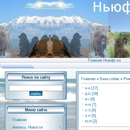
Главная Ньюфс-кз
Поиск по сайту
Главная
»
База собак
»
Рож
[17]
А-А
[18]
Д-D
[0]
И-I
[7]
Н-N
Меню сайта
[6]
C-S
[5]
Х-H
Главная
[2]
Ю,Я
Анонсы, Новости