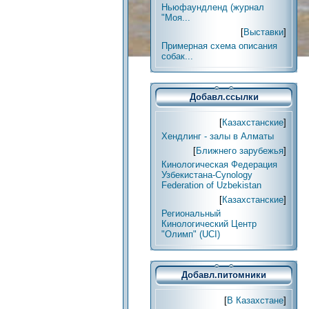
Ньюфаундленд (журнал
"Моя...
[
Выставки
]
Примерная схема описания
собак...
Добавл.ссылки
[
Казахстанские
]
Хендлинг - залы в Алматы
[
Ближнего зарубежья
]
Кинологическая Федерация
Узбекистана-Cynology
Federation of Uzbekistan
[
Казахстанские
]
Региональный
Кинологический Центр
"Олимп" (UCI)
Добавл.питомники
[
В Казахстане
]