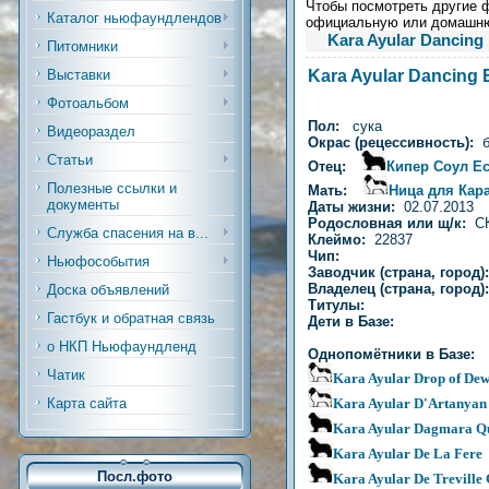
Чтобы посмотреть другие ф
Каталог ньюфаундлендов
официальную или домашн
Kara Ayular Dancing 
Питомники
Kara Ayular Dancing 
Выставки
Фотоальбом
Пол:
сука
Видеораздел
Окрас (рецессивность):
Статьи
Отец:
Кипер Соул Е
Полезные ссылки и
Мать:
Ница для Кар
документы
Даты жизни:
02.07.2013
Родословная или щ/к:
С
Служба спасения на в...
Клеймо:
22837
Чип:
Ньюфособытия
Заводчик (страна, город)
Владелец (страна, город
Доска объявлений
Титулы:
Гастбук и обратная связь
Дети в Базе:
о НКП Ньюфаундленд
Однопомётники в Базе:
Чатик
Kara Ayular Drop of De
Kara Ayular D'Artanyan
Карта сайта
Kara Ayular Dagmara Q
Kara Ayular De La Fere
Посл.фото
Kara Ayular De Treville