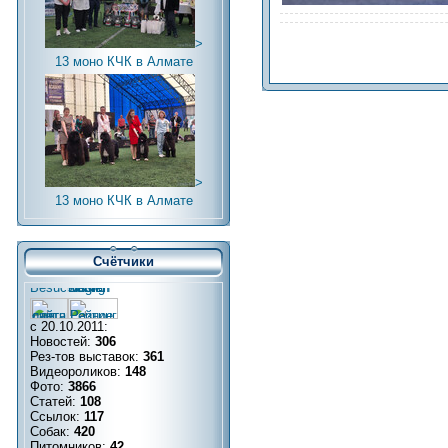
>
13 моно КЧК в Алмате
>
13 моно КЧК в Алмате
Счётчики
с 20.10.2011:
Новостей:
306
Рез-тов выставок:
361
Видеороликов:
148
Фото:
3866
Статей:
108
Ссылок:
117
Собак:
420
Питомников:
42