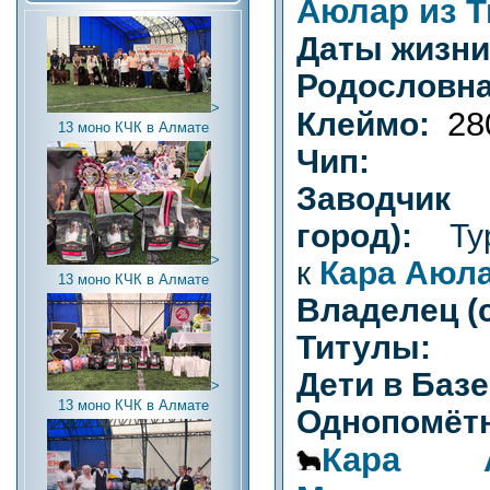
Аюлар из Т
Даты жизн
Родословна
>
28
Клеймо:
13 моно КЧК в Алмате
Чип:
Заводч
город):
Тур
>
к
Кара Аюл
13 моно КЧК в Алмате
Владелец (
Титулы:
Дети в Баз
>
13 моно КЧК в Алмате
Однопомётн
Кара 