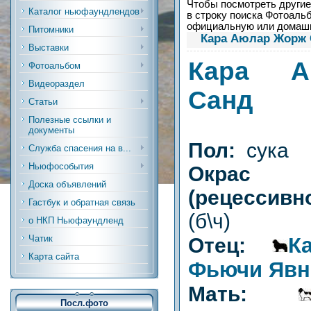
Чтобы посмотреть другие 
Каталог ньюфаундлендов
в строку поиска Фотоальб
официальную или дома
Питомники
Кара Аюлар Жорж
Выставки
Кара А
Фотоальбом
Видеораздел
Санд
Статьи
Полезные ссылки и
документы
Пол:
сука
Служба спасения на в...
Ньюфособытия
Окрас
Доска объявлений
(рецесси
Гастбук и обратная связь
(б\ч)
о НКП Ньюфаундленд
К
Чатик
Отец:
Карта сайта
Фьючи Явн
Мать:
Посл.фото