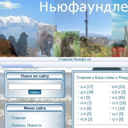
Главная Ньюфс-кз
Поиск по сайту
Главная
»
База собак
»
Рожд
[17]
[21]
А-А
Б-В
[18]
[5]
Д-D
Е,Ё-Е
[0]
[65]
И-I
K-K
[7]
[16]
Н-N
O-O
Меню сайта
[6]
[10]
C-S
T-T
[5]
[0]
Х-H
Ц-C
Главная
[2]
[0]
Ю,Я
Q-V
Анонсы, Новости