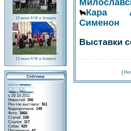
Милославс
Кара 
>
13 моно КЧК в Алмате
Сименон
Выставки с
>
13 моно КЧК в Алмате
[
Рег
Счётчики
с 20.10.2011:
Новостей:
306
Рез-тов выставок:
361
Видеороликов:
148
Фото:
3866
Статей:
108
Ссылок:
117
Собак:
420
Питомников:
42