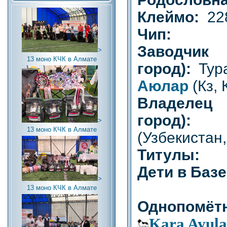
Клеймо:
22
Чип:
Заводч
>
13 моно КЧК в Алмате
город):
Тур
Аюлар
(Кз,
Владел
город)
>
13 моно КЧК в Алмате
(Узбекистан
Титулы:
Дети в Баз
>
13 моно КЧК в Алмате
Однопомётн
Kara Ayula