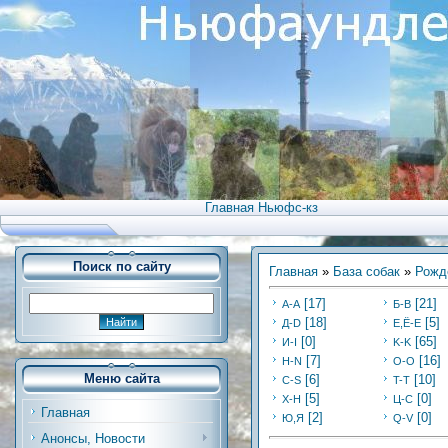
Главная Ньюфс-кз
Поиск по сайту
Главная
»
База собак
»
Рожд
[17]
[21]
А-А
Б-В
[18]
[5]
Д-D
Е,Ё-Е
[0]
[65]
И-I
K-K
[7]
[16]
Н-N
O-O
Меню сайта
[6]
[10]
C-S
T-T
[5]
[0]
Х-H
Ц-C
Главная
[2]
[0]
Ю,Я
Q-V
Анонсы, Новости