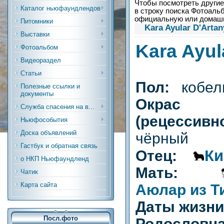
Чтобы посмотреть другие 
Каталог ньюфаундлендов
в строку поиска Фотоальб
официальную или дома
Питомники
Kara Ayular D'Arta
Выставки
Kara Ayul
Фотоальбом
Видеораздел
Статьи
Пол:
кобел
Полезные ссылки и
документы
Окрас
Служба спасения на в...
(рецесс
Ньюфособытия
Доска объявлений
чёрный
Гастбук и обратная связь
Ки
Отец:
о НКП Ньюфаундленд
Мать:
Чатик
Карта сайта
Аюлар из Т
Даты жизн
Посл.фото
Родословна