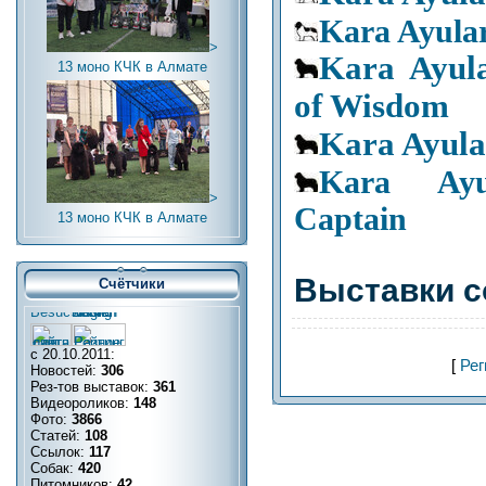
Kara Ayula
>
Kara Ayul
13 моно КЧК в Алмате
of Wisdom
Kara Ayula
Kara Ayu
>
Captain
13 моно КЧК в Алмате
Выставки с
Счётчики
с 20.10.2011:
[
Рег
Новостей:
306
Рез-тов выставок:
361
Видеороликов:
148
Фото:
3866
Статей:
108
Ссылок:
117
Собак:
420
Питомников:
42