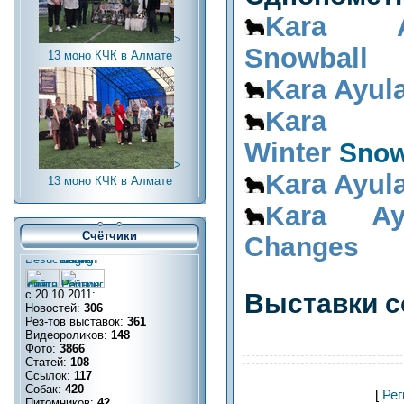
Kara A
>
Snowball
13 моно КЧК в Алмате
Kara Ayul
Kara
Win
ter
Snow
>
Kara Ayul
13 моно КЧК в Алмате
Kara A
Счётчики
Changes
с 20.10.2011:
Выставки с
Новостей:
306
Рез-тов выставок:
361
Видеороликов:
148
Фото:
3866
Статей:
108
Ссылок:
117
Собак:
420
[
Рег
Питомников:
42