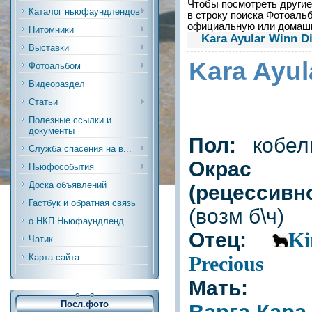
Чтобы посмотреть другие 
Каталог ньюфаундлендов
в строку поиска Фотоальб
официальную или дома
Питомники
Kara Ayular Winn Di
Выставки
Kara Ayu
Фотоальбом
Видеораздел
Статьи
Полезные ссылки и
документы
Пол:
кобел
Служба спасения на в...
Окрас
Ньюфособытия
Доска объявлений
(рецесси
Гастбук и обратная связь
(возм б\ч)
о НКП Ньюфаундленд
Отец:
Ki
Чатик
Precious
Карта сайта
Мать:
Посл.фото
Варга Кара