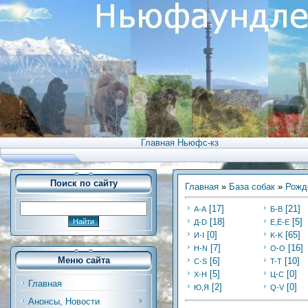
Главная Ньюфс-кз
Поиск по сайту
Главная
»
База собак
»
Рожд
[17]
[21]
А-А
Б-В
[18]
[5]
Д-D
Е,Ё-Е
[0]
[65]
И-I
K-K
[7]
[16]
Н-N
O-O
Меню сайта
[6]
[10]
C-S
T-T
[5]
[0]
Х-H
Ц-C
Главная
[2]
[0]
Ю,Я
Q-V
Анонсы, Новости