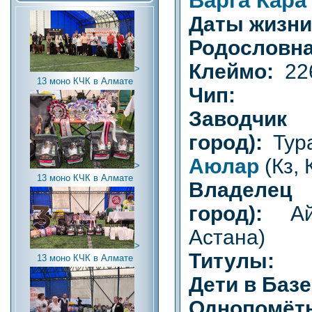
Даты жизн
Родословна
Клеймо:
22
>
13 моно КЧК в Алмате
Чип:
Заводч
город):
Тур
Аюлар
(Кз,
>
13 моно КЧК в Алмате
Владел
город):
А
Астана)
>
Титулы:
13 моно КЧК в Алмате
Дети в Баз
Однопомётн