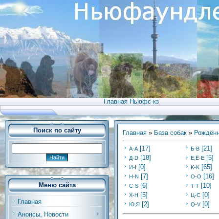
Главная Ньюфс-кз
Поиск по сайту
Главная
»
База собак
»
Рождённ
[17]
[21]
А-А
Б-В
[18]
[5]
Д-D
Е,Ё-Е
[0]
[65]
И-I
K-K
[7]
[16]
Н-N
O-O
Меню сайта
[6]
[10]
C-S
T-T
[5]
[0]
Х-H
Ц-C
Главная
[2]
[0]
Ю,Я
Q-V
Анонсы, Новости