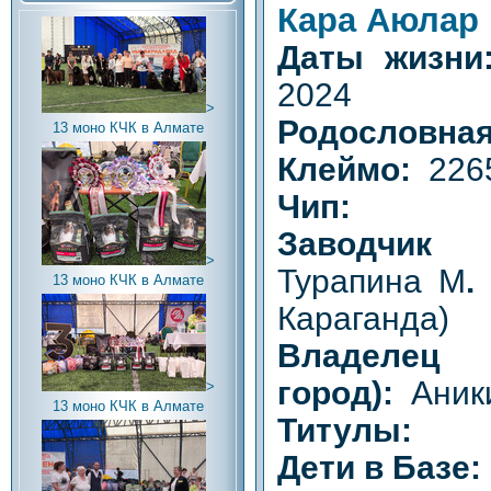
Кара Аюлар
Даты жизн
2024
>
Родословная
13 моно КЧК в Алмате
Клеймо:
226
Чип:
Заводчик 
>
Турапина М
.
13 моно КЧК в Алмате
Караганда)
Владел
город):
Аники
>
13 моно КЧК в Алмате
Титулы:
Дети в Базе: