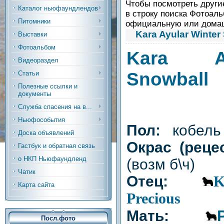
Чтобы посмотреть другие
Каталог ньюфаундлендов
в строку поиска Фотоаль
Питомники
официальную или дом
Kara Ayular Winter
Выставки
Фотоальбом
Kara Ay
Видеораздел
Snowball
Статьи
Полезные ссылки и
документы
Служба спасения на в...
Ньюфособытия
Пол:
кобель
Доска объявлений
Окрас (рец
Гастбук и обратная связь
о НКП Ньюфаундленд
(возм б\ч)
Чатик
Отец:
K
Карта сайта
Precious
Мать:
Посл.фото