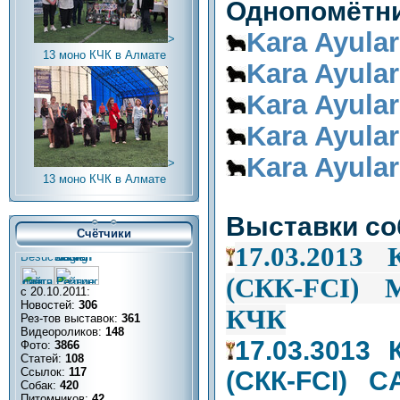
Однопомётни
Kara Ayula
>
13 моно КЧК в Алмате
Kara Ayula
Kara Ayula
Kara Ayula
Kara Ayula
>
13 моно КЧК в Алмате
Выставки со
Счётчики
17.03.2013
(СКК-FCI) 
с 20.10.2011:
Новостей:
306
КЧК
Рез-тов выставок:
361
Видеороликов:
148
17.03.3013
Фото:
3866
Статей:
108
Ссылок:
117
(СКК-FCI) 
Собак:
420
Питомников:
42