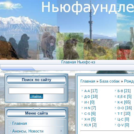
Главная Ньюфс-кз
Поиск по сайту
Главная
»
База собак
»
Рожд
[17]
[21]
А-А
Б-В
[18]
[5]
Д-D
Е,Ё-Е
[0]
[65]
И-I
K-K
[7]
[16]
Н-N
O-O
Меню сайта
[6]
[10]
C-S
T-T
[5]
[0]
Х-H
Ц-C
Главная
[2]
[0]
Ю,Я
Q-V
Анонсы, Новости