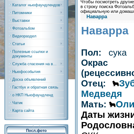
Чтобы посмотреть другие 
Каталог ньюфаундлендов
в строку поиска Фотоальб
официальную или дома
Питомники
Наварра
Выставки
Наварра
Фотоальбом
Видеораздел
Статьи
Пол:
сука
Полезные ссылки и
документы
Окрас
Служба спасения на в...
(рецессивн
Ньюфособытия
Доска объявлений
Зу
Отец:
Гастбук и обратная связь
Медведя
о НКП Ньюфаундленд
Оли
Мать:
Чатик
Карта сайта
Даты жизн
Родослов
Посл.фото