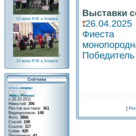
Выставки с
>
13 моно КЧК в Алмате
26.04.2
Фиеста 
монопор
Победитель
>
13 моно КЧК в Алмате
Счётчики
с 20.10.2011:
Новостей:
306
[
Рег
Рез-тов выставок:
361
Видеороликов:
148
Фото:
3866
Статей:
108
Ссылок:
117
Собак:
420
Питомников:
42