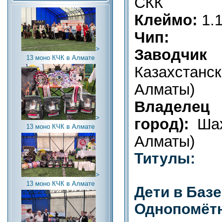
СКК
Клеймо:
1.
Чип:
>
Заводчик (
13 моно КЧК в Алмате
Казахста
Алматы)
Владел
>
город):
Шах
13 моно КЧК в Алмате
Алматы)
Титулы:
>
13 моно КЧК в Алмате
Дети в Баз
Однопомётн