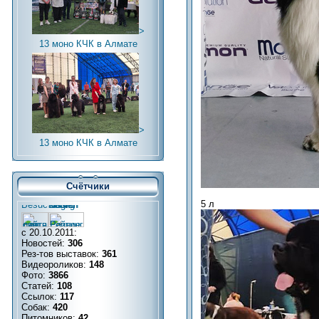
>
13 моно КЧК в Алмате
>
13 моно КЧК в Алмате
Счётчики
5 л
с 20.10.2011:
Новостей:
306
Рез-тов выставок:
361
Видеороликов:
148
Фото:
3866
Статей:
108
Ссылок:
117
Собак:
420
Питомников:
42