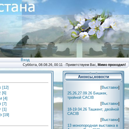
Вход
Суббота, 08.08.26, 00:11 ·
Приветствуем Вас
,
Мимо проходил!
Анонсы,новости
[
Выставки
]
[12]
G
[6]
25,26,27.09.26 Бишкек,
Z
тройной CACIB
[4]
M
[
Выставки
]
[7]
R
18-19.04.26 Ташкент, двойной
[1]
F
CACIB
[19]
Э
[
Выставки
]
13 монопородная выставка в