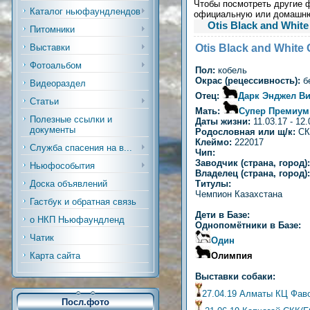
Чтобы посмотреть другие ф
Каталог ньюфаундлендов
официальную или домашн
Otis Black and Whit
Питомники
Otis Black and White
Выставки
Фотоальбом
Пол:
кобель
Окрас (рецессивность):
б
Видеораздел
Отец:
Дарк Энджел Вит
Статьи
Мать:
Супер Премиум
Полезные ссылки и
Даты жизни:
11.03.17 - 12.
документы
Родословная или щ/к:
СК
Клеймо:
222017
Служба спасения на в...
Чип:
Заводчик (страна, город)
Ньюфособытия
Владелец (страна, город)
Титулы:
Доска объявлений
Чемпион Казахстана
Гастбук и обратная связь
Дети в Базе:
о НКП Ньюфаундленд
Однопомётники в Базе:
Чатик
Один
Олимпия
Карта сайта
Выставки собаки:
27.04.19 Алматы КЦ Фав
Посл.фото