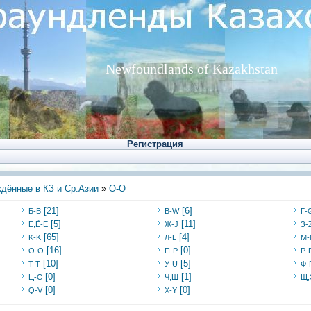
Newfoundlands of Kazakhstan
Регистрация
дённые в КЗ и Ср.Азии
»
O-O
[21]
[6]
Б-В
В-W
Г-
[5]
[11]
Е,Ё-Е
Ж-J
З-
[65]
[4]
K-K
Л-L
M-
[16]
[0]
O-O
П-P
Р-
[10]
[5]
T-T
У-U
Ф-
[0]
[1]
Ц-C
Ч,Ш
Щ,
[0]
[0]
Q-V
X-Y