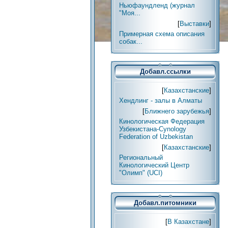
Ньюфаундленд (журнал
"Моя...
[
Выставки
]
Примерная схема описания
собак...
Добавл.ссылки
[
Казахстанские
]
Хендлинг - залы в Алматы
[
Ближнего зарубежья
]
Кинологическая Федерация
Узбекистана-Cynology
Federation of Uzbekistan
[
Казахстанские
]
Региональный
Кинологический Центр
"Олимп" (UCI)
Добавл.питомники
[
В Казахстане
]