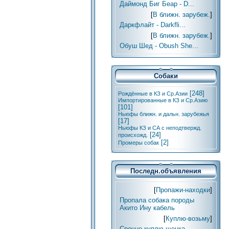
Даймонд Биг Беар - D...
[
В ближн. зарубеж.
]
Даркфлайт - Darkfli...
[
В ближн. зарубеж.
]
Обуш Шед - Obush She...
Собаки
[248]
Рождённые в КЗ и Ср.Азии
Импортированные в КЗ и Ср.Азию
[101]
Ньюфы ближн. и дальн. зарубежья
[17]
Ньюфы КЗ и СА с неподтвержд.
[24]
происхожд.
[2]
Промеры собак
Последн.объявления
[
Пропажи-находки
]
Пропала собака породы
Акито Ину кабель
[
Куплю-возьму
]
Срочно куплю щенка