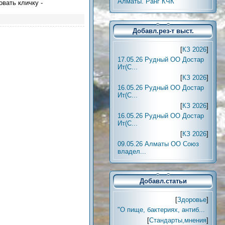
Алматы. Ранг КЧК
овать кличку -
Добавл.рез-т выст.
[
КЗ 2026
]
17.05.26 Рудный ОО Достар
Ит(С...
[
КЗ 2026
]
16.05.26 Рудный ОО Достар
Ит(С...
[
КЗ 2026
]
16.05.26 Рудный ОО Достар
Ит(С...
[
КЗ 2026
]
09.05.26 Алматы ОО Союз
владел...
Добавл.статьи
[
Здоровье
]
"О пище, бактериях, антиб...
[
Стандарты,мнения
]