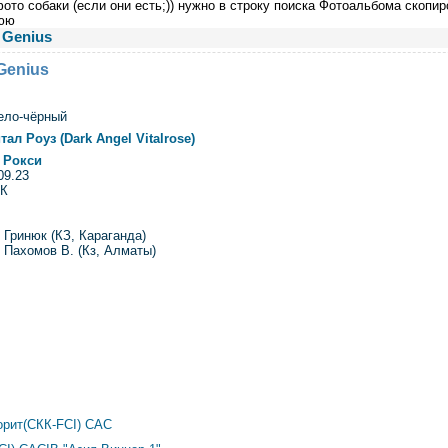
ото собаки (если они есть;)) нужно в строку поиска Фотоальбома скопир
юю
e Genius
 Genius
ело-чёрный
ал Роуз (Dark Angel Vitalrose)
 Рокси
09.23
К
:
Гринюк (КЗ, Караганда)
:
Пахомов В. (Кз, Алматы)
орит(СКК-FCI) САС