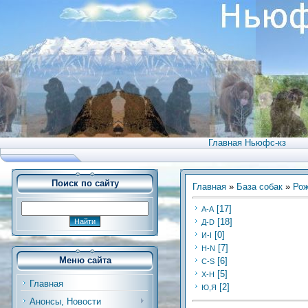
Главная Ньюфс-кз
Поиск по сайту
Главная
»
База собак
»
Рож
[17]
А-А
[18]
Д-D
[0]
И-I
[7]
Н-N
Меню сайта
[6]
C-S
[5]
Х-H
Главная
[2]
Ю,Я
Анонсы, Новости