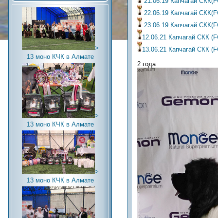
21.06.19 Капчагай СКК(F
22.06.19 Капчагай СКК(F
23.06.19 Капчагай СКК(F
12.06.21 Капчагай СКК (
>
13.06.21 Капчагай СКК (
13 моно КЧК в Алмате
2 года
>
13 моно КЧК в Алмате
>
13 моно КЧК в Алмате