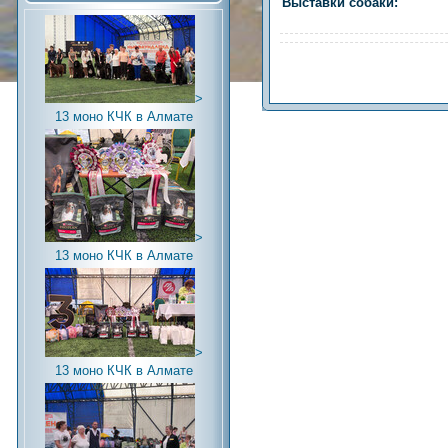
Выставки собаки:
>
13 моно КЧК в Алмате
>
13 моно КЧК в Алмате
>
13 моно КЧК в Алмате