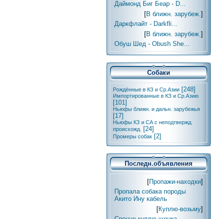
Даймонд Биг Беар - D...
[
В ближн. зарубеж.
]
Даркфлайт - Darkfli...
[
В ближн. зарубеж.
]
Обуш Шед - Obush She...
Собаки
[248]
Рождённые в КЗ и Ср.Азии
Импортированные в КЗ и Ср.Азию
[101]
Ньюфы ближн. и дальн. зарубежья
[17]
Ньюфы КЗ и СА с неподтвержд.
[24]
происхожд.
[2]
Промеры собак
Последн.объявления
[
Пропажи-находки
]
Пропала собака породы
Акито Ину кабель
[
Куплю-возьму
]
Срочно куплю щенка