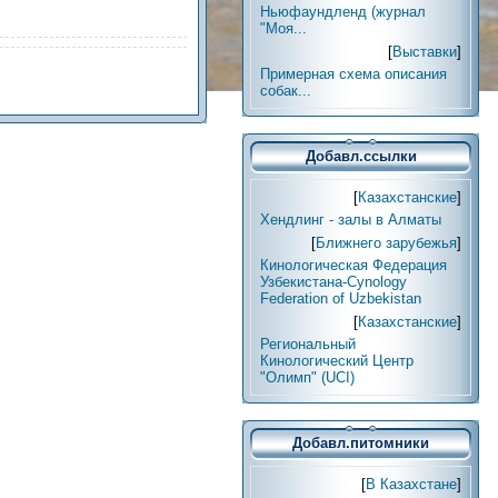
Ньюфаундленд (журнал
"Моя...
[
Выставки
]
Примерная схема описания
собак...
Добавл.ссылки
[
Казахстанские
]
Хендлинг - залы в Алматы
[
Ближнего зарубежья
]
Кинологическая Федерация
Узбекистана-Cynology
Federation of Uzbekistan
[
Казахстанские
]
Региональный
Кинологический Центр
"Олимп" (UCI)
Добавл.питомники
[
В Казахстане
]