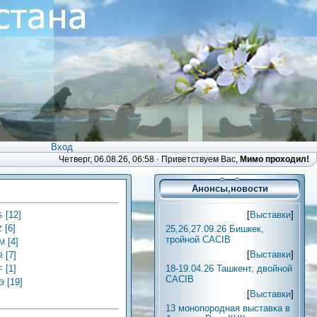
Вход
Четверг, 06.08.26, 06:58 ·
Приветствуем Вас
,
Мимо проходил!
Анонсы,новости
[
Выставки
]
[12]
G
[6]
25,26,27.09.26 Бишкек,
Z
тройной CACIB
[4]
M
[
Выставки
]
[7]
R
18-19.04.26 Ташкент, двойной
[1]
F
CACIB
[19]
Э
[
Выставки
]
13 монопородная выставка в