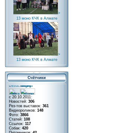
>
13 моно КЧК в Алмате
>
13 моно КЧК в Алмате
Счётчики
с 20.10.2011:
Новостей:
306
Рез-тов выставок:
361
Видеороликов:
148
Фото:
3866
Статей:
108
Ссылок:
117
Собак:
420
Питомников:
42