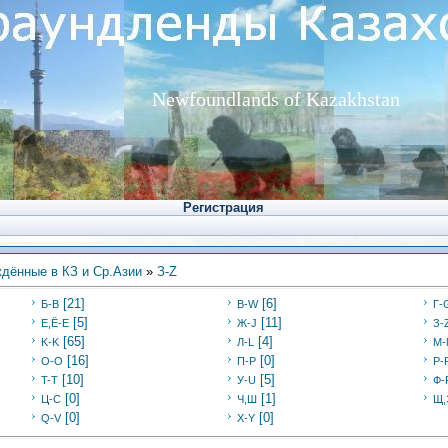
Newfoundlands of Kazakhstan
Регистрация
дённые в КЗ и Ср.Азии
»
З-Z
[21]
[6]
Б-В
В-W
Г-
[5]
[11]
Е,Ё-Е
Ж-J
З-
[65]
[4]
K-K
Л-L
M-
[16]
[0]
O-O
П-P
Р-
[10]
[5]
T-T
У-U
Ф-
[0]
[1]
Ц-C
Ч,Ш
Щ,
[0]
[0]
Q-V
X-Y