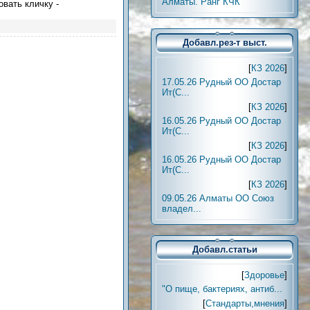
Алматы. Ранг КЧК
овать кличку -
Добавл.рез-т выст.
[
КЗ 2026
]
17.05.26 Рудный ОО Достар
Ит(С...
[
КЗ 2026
]
16.05.26 Рудный ОО Достар
Ит(С...
[
КЗ 2026
]
16.05.26 Рудный ОО Достар
Ит(С...
[
КЗ 2026
]
09.05.26 Алматы ОО Союз
владел...
Добавл.статьи
[
Здоровье
]
"О пище, бактериях, антиб...
[
Стандарты,мнения
]