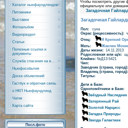
Чтобы посмотреть другие ф
Каталог ньюфаундлендов
официальную или домашн
Загадочная Гайлар
Питомники
Загадочная Гайлард
Выставки
Фотоальбом
Пол:
сука
Окрас (рецессивность):
Видеораздел
Отец:
Я Крепкий Ор
Статьи
Мать:
Жаклин Мони
Полезные ссылки и
Даты жизни:
14.11.2013
документы
Родословная или щ/к:
щ
Клеймо:
№Д13-5421
Служба спасения на в...
Чип:
Заводчик (страна, город
Ньюфособытия
Владелец (страна, город
Титулы:
Доска объявлений
Гастбук и обратная связь
Дети в Базе:
Однопомётники в Базе:
о НКП Ньюфаундленд
Звёздный Наследник
Чатик
Затерянный Рай
Карта сайта
Золотой Нарцисс
Загадка Природы
Звезда Галактики
Посл.фото