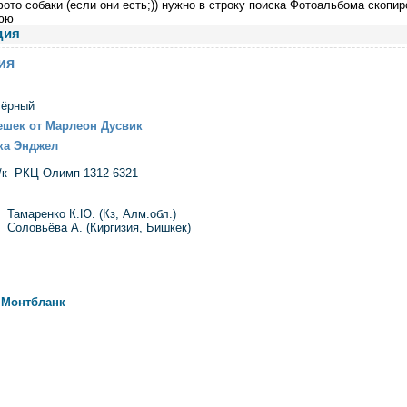
ото собаки (если они есть;)) нужно в строку поиска Фотоальбома скопир
юю
дия
ия
чёрный
ешек от Марлеон Дусвик
ка Энджел
/к РКЦ Олимп 1312-6321
):
Тамаренко К.Ю.
(Кз, Алм.обл.)
):
Соловьёва А. (Киргизия, Бишкек)
 Монтбланк