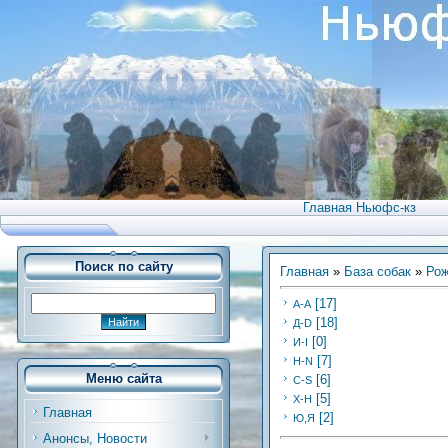
Главная Ньюфс-кз
Поиск по сайту
Главная
»
База собак
»
Рож
[17]
А-А
[18]
Д-D
[0]
И-I
[7]
Н-N
Меню сайта
[6]
C-S
[5]
Х-H
Главная
[2]
Ю,Я
Анонсы, Новости