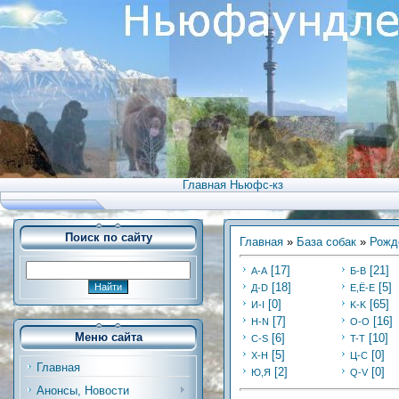
Главная Ньюфс-кз
Поиск по сайту
Главная
»
База собак
»
Рожд
[17]
[21]
А-А
Б-В
[18]
[5]
Д-D
Е,Ё-Е
[0]
[65]
И-I
K-K
[7]
[16]
Н-N
O-O
Меню сайта
[6]
[10]
C-S
T-T
[5]
[0]
Х-H
Ц-C
Главная
[2]
[0]
Ю,Я
Q-V
Анонсы, Новости