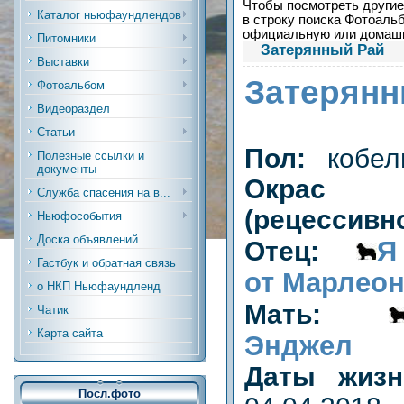
Чтобы посмотреть другие 
Каталог ньюфаундлендов
в строку поиска Фотоальб
официальную или дома
Питомники
Затерянный Рай
Выставки
Затерянн
Фотоальбом
Видеораздел
Статьи
Пол:
кобел
Полезные ссылки и
документы
Окрас
Служба спасения на в...
(рецессивн
Ньюфособытия
Доска объявлений
Я
Отец:
Гастбук и обратная связь
от Марлеон
о НКП Ньюфаундленд
Мать:
Чатик
Карта сайта
Энджел
Даты жи
Посл.фото