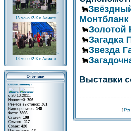
Звёздны
>
Монтбланк
13 моно КЧК в Алмате
Золотой 
Загадка
Звезда Г
>
Загадочн
13 моно КЧК в Алмате
Счётчики
Выставки с
с 20.10.2011:
Новостей:
306
Рез-тов выставок:
361
Видеороликов:
148
[
Рег
Фото:
3866
Статей:
108
Ссылок:
117
Собак:
420
Питомников:
42