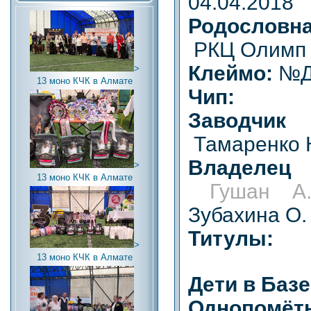
04.04.2018
Родословн
РКЦ Олимп 
Клеймо:
№Д
>
13 моно КЧК в Алмате
Чип:
Заводчик (
Тамаренко 
Владелец (
>
13 моно КЧК в Алмате
Гушан А.
Зубахина О. 
Титулы:
>
13 моно КЧК в Алмате
Дети в Баз
Однопомётн