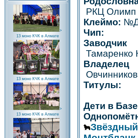
Родословн
РКЦ Олимп 
Клеймо:
№Д
Чип:
>
13 моно КЧК в Алмате
Заводчик (
Тамаренко 
Владелец (
Овчинникова
>
13 моно КЧК в Алмате
Титулы:
Дети в Баз
>
Однопомётн
13 моно КЧК в Алмате
Звёздный
Монтбланк