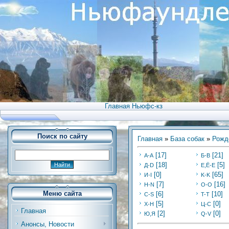
Главная Ньюфс-кз
Поиск по сайту
Главная
»
База собак
»
Рожд
[17]
[21]
А-А
Б-В
[18]
[5]
Д-D
Е,Ё-Е
[0]
[65]
И-I
K-K
[7]
[16]
Н-N
O-O
Меню сайта
[6]
[10]
C-S
T-T
[5]
[0]
Х-H
Ц-C
Главная
[2]
[0]
Ю,Я
Q-V
Анонсы, Новости