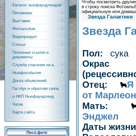
Чтобы посмотреть другие 
Каталог ньюфаундлендов
в строку поиска Фотоальб
официальную или дома
Питомники
Звезда Галактики
Выставки
Звезда Г
Фотоальбом
Видеораздел
Статьи
Пол:
сука
Полезные ссылки и
документы
Окрас
Служба спасения на в...
(рецессивн
Ньюфособытия
Доска объявлений
Я
Отец:
Гастбук и обратная связь
от Марлеон
о НКП Ньюфаундленд
Мать:
Чатик
Карта сайта
Энджел
Даты жизн
Посл.фото