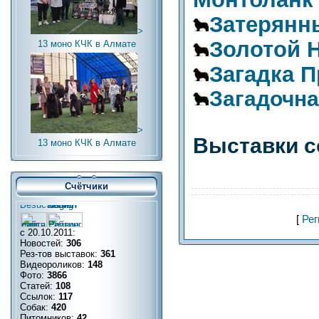
Затерянн
>
Золотой 
13 моно КЧК в Алмате
Загадка 
Загадочна
>
Выставки с
13 моно КЧК в Алмате
Счётчики
[
Рег
с 20.10.2011:
Новостей:
306
Рез-тов выставок:
361
Видеороликов:
148
Фото:
3866
Статей:
108
Ссылок:
117
Собак:
420
Питомников:
42