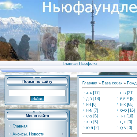
Главная Ньюфс-кз
Поиск по сайту
Главная
»
База собак
»
Рожд
[17]
[21]
А-А
Б-В
[18]
[5]
Д-D
Е,Ё-Е
[0]
[65]
И-I
K-K
[7]
[16]
Н-N
O-O
Меню сайта
[6]
[10]
C-S
T-T
[5]
[0]
Х-H
Ц-C
Главная
[2]
[0]
Ю,Я
Q-V
Анонсы, Новости