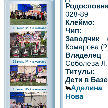
Родослов
028-89
Клеймо:
>
13 моно КЧК в Алмате
Чип:
Заводчик (
Комарова (?
Владелец (
>
Соболева Л.
13 моно КЧК в Алмате
Титулы:
Дети в Баз
>
Аделина
13 моно КЧК в Алмате
Нова