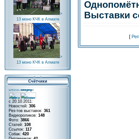
Однопомётн
Выставки с
>
13 моно КЧК в Алмате
[
Рег
>
13 моно КЧК в Алмате
Счётчики
с 20.10.2011:
Новостей:
306
Рез-тов выставок:
361
Видеороликов:
148
Фото:
3866
Статей:
108
Ссылок:
117
Собак:
420
Питомников:
42