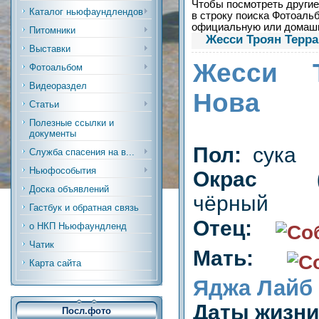
Чтобы посмотреть другие 
Каталог ньюфаундлендов
в строку поиска Фотоальб
официальную или дома
Питомники
Жесси Троян Терра
Выставки
Жесси 
Фотоальбом
Видеораздел
Нова
Статьи
Полезные ссылки и
документы
Пол:
сука
Служба спасения на в...
Ньюфособытия
Окрас (р
Доска объявлений
чёрный
Гастбук и обратная связь
Отец:
о НКП Ньюфаундленд
Чатик
Мать:
Карта сайта
Яджа Лайб
Даты жизн
Посл.фото