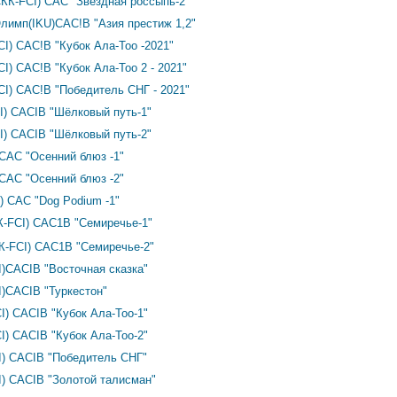
СКК-FCI) CAC "Звёздная россыпь-2"
лимп(IKU)САС!В "Азия престиж 1,2"
CI) САС!В "Кубок Ала-Тоо -2021"
I) САС!В "Кубок Ала-Тоо 2 - 2021"
CI) САС!В "Победитель СНГ - 2021"
I) CACIB "Шёлковый путь-1"
I) CACIB "Шёлковый путь-2"
 CAС "Осенний блюз -1"
 CAС "Осенний блюз -2"
) CAС "Dog Podium -1"
К-FCI) САС1В "Семиречье-1"
К-FCI) САС1В "Семиречье-2"
I)CACIB "Восточная сказка"
I)CACIB "Туркестон"
I) CACIB "Кубок Ала-Тоо-1"
I) CACIB "Кубок Ала-Тоо-2"
CI) CACIB "Победитель СНГ"
I) CACIB "Золотой талисман"