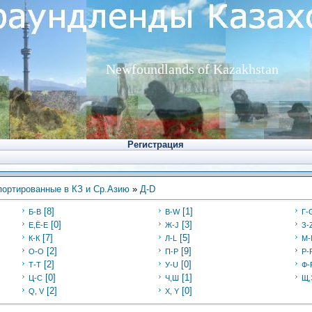
Newfoundlands of Kazakhstan
Регистрация
ортированные в КЗ и Ср.Азию
»
Д-D
[8]
[1]
Б-В
В-W
Г-
[0]
[3]
Е,Ё-Е
Ж-J
З-
[7]
[5]
К-К
Л-L
М-
[2]
[9]
О-О
П-P
Р-
[2]
[0]
Т-Т
У-U
Ф-
[0]
[1]
Ц-C
Ч,Ш
Щ,
[2]
[0]
Q, V
X, Y