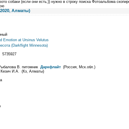
ото собаки (если они есть;)) нужно в строку поиска Фотоальбома скопир
юю
2020, Алматы)
рный
d Emotion at Ursinus Velutus
ота (Darkflight Minnesota)
Ф 5735927
S
: Рыбалова В. питомник
Даркфлайт
(Россия, Мск.обл.)
 Кезич И.А. (Кз, Алматы)
а
а