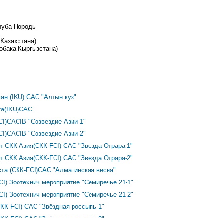
луба Породы
 Казахстана)
обака Кыргызстана)
лан (IKU) САС "Алтын куз"
та(IKU)САС
CI)CACIB "Созвездие Азии-1"
CI)CACIB "Созвездие Азии-2"
л СКК Азия(СКК-FCI) САС "Звезда Отрара-1"
л СКК Азия(СКК-FCI) САС "Звезда Отрара-2"
ста (СКК-FCI)CAC "Алматинская весна"
FCI) Зоотехнич мероприятие "Семиречье 21-1"
FCI) Зоотехнич мероприятие "Семиречье 21-2"
СКК-FCI) CAC "Звёздная россыпь-1"