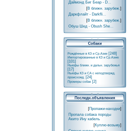
Даймонд Биг Беар - D...
[
В ближн. зарубеж.
]
Даркфлайт - Darkfli...
[
В ближн. зарубеж.
]
Обуш Шед - Obush She...
Собаки
[248]
Рождённые в КЗ и Ср.Азии
Импортированные в КЗ и Ср.Азию
[101]
Ньюфы ближн. и дальн. зарубежья
[17]
Ньюфы КЗ и СА с неподтвержд.
[24]
происхожд.
[2]
Промеры собак
Последн.объявления
[
Пропажи-находки
]
Пропала собака породы
Акито Ину кабель
[
Куплю-возьму
]
Срочно куплю щенка