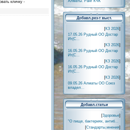
Алматы. Ранг КЧК
овать кличку -
Добавл.рез-т выст.
[
КЗ 2026
]
17.05.26 Рудный ОО Достар
Ит(С...
[
КЗ 2026
]
16.05.26 Рудный ОО Достар
Ит(С...
[
КЗ 2026
]
16.05.26 Рудный ОО Достар
Ит(С...
[
КЗ 2026
]
09.05.26 Алматы ОО Союз
владел...
Добавл.статьи
[
Здоровье
]
"О пище, бактериях, антиб...
[
Стандарты,мнения
]