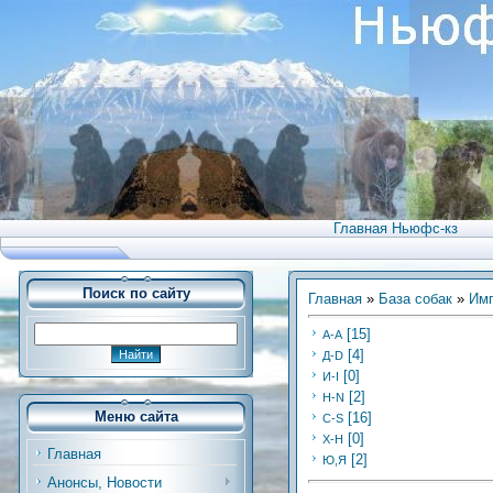
Главная Ньюфс-кз
Поиск по сайту
Главная
»
База собак
»
Имп
[15]
А-А
[4]
Д-D
[0]
И-I
[2]
Н-N
Меню сайта
[16]
С-S
[0]
Х-H
Главная
[2]
Ю,Я
Анонсы, Новости