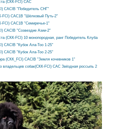
ста (СКК-FCI) САС
CI) CACIB "Победитель СНГ"
К-FCI) САС1В "Шёлковый Путь-2"
К-FCI) САС1В "Семиречье-1"
I) CACIB "Созвездие Азии-2"
та (СКК-FCI) 10 монопородная, ранг Победитель Клуба
I) CACIB "Кубок Ала-Тоо 1-25"
I) CACIB "Кубок Ала-Тоо 2-25"
ра (СКК_FCI) CACIB "Земля кочевников 1"
з владельцев собак(СКК-FCI) CAC Звёздная россыпь 2