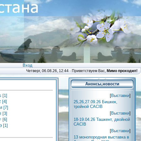
Вход
Четверг, 06.08.26, 12:44 ·
Приветствуем Вас
,
Мимо проходил!
Анонсы,новости
[
Выставки
]
[1]
G
[4]
25,26,27.09.26 Бишкек,
Z
тройной CACIB
[7]
М
[
Выставки
]
[3]
R
18-19.04.26 Ташкент, двойной
[6]
F
CACIB
[1]
Э
[
Выставки
]
13 монопородная выставка в