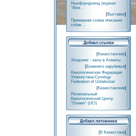
Ньюфаундленд (журнал
"Моя...
[
Выставки
]
Примерная схема описания
собак...
Добавл.ссылки
[
Казахстанские
]
Хендлинг - залы в Алматы
[
Ближнего зарубежья
]
Кинологическая Федерация
Узбекистана-Cynology
Federation of Uzbekistan
[
Казахстанские
]
Региональный
Кинологический Центр
"Олимп" (UCI)
Добавл.питомники
[
В Казахстане
]