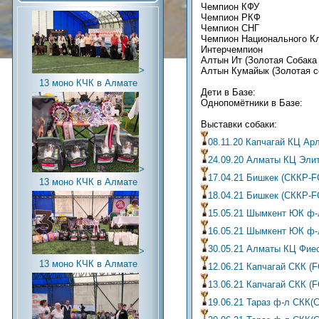
Чемпион КФУ
Чемпион РКФ
Чемпион СНГ
Чемпион Национального К
Интерчемпион
Алтын Ит (Золотая Собака
>
Алтын Кумайык (Золотая с
13 моно КЧК в Алмате
Дети в Базе:
Однопомётники в Базе:
Выставки собаки:
08.11.20 Капчагай КЦ Ар
24.09.20 Алматы КЦ Эли
>
17.04.21 Бишкек (СККР-F
13 моно КЧК в Алмате
18.04.21 Бишкек (СККР-F
15.05.21 Шымкент ЮК ф-
16.05.21 Шымкент ЮК ф-
30.05.21 Алматы КЦ Фие
>
13 моно КЧК в Алмате
12.06.21 Капчагай СКК (
13.06.21 Капчагай СКК (
19.06.21 Тараз ф-л СКК(