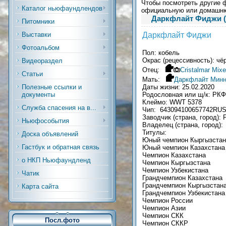
Чтобы посмотреть другие ф
Каталог ньюфаундлендов
официальную или домашн
Даркфлайт Фиджи (
Питомники
Даркфлайт Фиджи
Выставки
Фотоальбом
Пол: кобель
Окрас (рецессивность): чё
Видеораздел
Отец:
Cristalmar Mixe
Статьи
Мать:
Даркфлайт Миннес
Даты жизни: 25.02.2020
Полезные ссылки и
Родословная или щ/к: РК
документы
Клеймо: WWT 5378
Служба спасения на в...
Чип: 643094100657742RU
Заводчик (страна, город)
Ньюфособытия
Владелец (страна, город):
Титулы:
Доска объявлений
Юный чемпион Кыргызстан
Гастбук и обратная связь
Юный чемпион Казахстана
Чемпион Казахстана
о НКП Ньюфаундленд
Чемпион Кыргызстана
Чемпион Узбекистана
Чатик
Грандчемпион Казахстана
Грандчемпион Кыргызстан
Карта сайта
Грандчемпион Узбекистана
Чемпион России
Чемпион Азии
Чемпион СКК
Посл.фото
Чемпион СККР