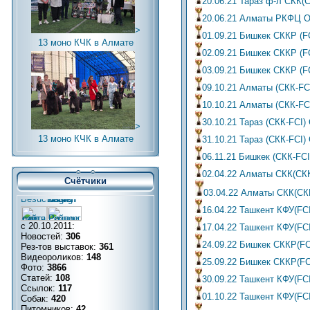
20.06.21 Тараз ф-л СКК(
20.06.21 Алматы РКФЦ О
>
01.09.21 Бишкек СККР (F
13 моно КЧК в Алмате
02.09.21 Бишкек СККР (FC
03.09.21 Бишкек СККР (F
09.10.21 Алматы (СКК-FC
10.10.21 Алматы (СКК-FC
30.10.21 Тараз (СКК-FCI)
>
13 моно КЧК в Алмате
31.10.21 Тараз (СКК-FCI)
06.11.21 Бишкек (СКК-FCI
02.04.22 Алматы СКК(СК
Счётчики
03.04.22 Алматы СКК(СК
16.04.22 Ташкент КФУ(FC
с 20.10.2011:
17.04.22 Ташкент КФУ(FC
Новостей:
306
24.09.22 Бишкек СККР(FC
Рез-тов выставок:
361
Видеороликов:
148
25.09.22 Бишкек СККР(FC
Фото:
3866
Статей:
108
30.09.22 Ташкент КФУ(F
Ссылок:
117
01.10.22 Ташкент КФУ(FC
Собак:
420
Питомников:
42