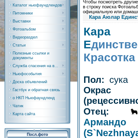
Чтобы посмотреть другие 
Каталог ньюфаундлендов
в строку поиска Фотоальб
официальную или дома
Питомники
Кара Аюлар Единс
Выставки
Кара
Фотоальбом
Видеораздел
Е
динстве
Статьи
Полезные ссылки и
Красотка
документы
Служба спасения на в...
Ньюфособытия
Пол:
сука
Доска объявлений
Окрас
Гастбук и обратная связь
(рецессивн
о НКП Ньюфаундленд
Чатик
Отец:
Карта сайта
Арманд
(S`Nezhnay
Посл.фото