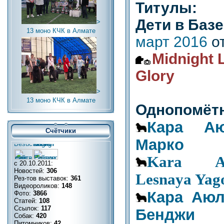
Титулы:
Дети в Баз
>
13 моно КЧК в Алмате
март 2016
о
Midnight 
Glory
>
13 моно КЧК в Алмате
Однопомётн
Кара А
Счётчики
Марко
Kara Au
с 20.10.2011:
Новостей:
306
Lesnaya Yag
Рез-тов выставок:
361
Видеороликов:
148
Кара Аю
Фото:
3866
Статей:
108
Ссылок:
117
Бенджи
Собак:
420
Питомников:
42