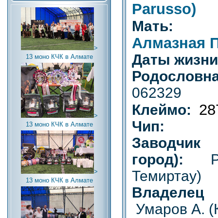
Parusso)
Мать
Алмазная 
>
Даты жизн
13 моно КЧК в Алмате
Родословн
062329
28
Клеймо:
>
Чип:
13 моно КЧК в Алмате
Заводч
город):
Темиртау)
>
13 моно КЧК в Алмате
Владелец (
Умаров А.
(