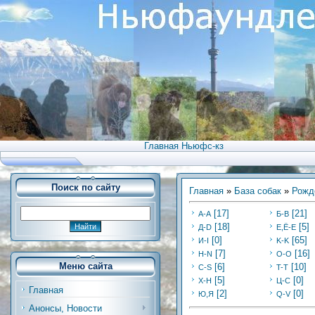
Главная Ньюфс-кз
Поиск по сайту
Главная
»
База собак
»
Рожд
[17]
[21]
А-А
Б-В
[18]
[5]
Д-D
Е,Ё-Е
[0]
[65]
И-I
K-K
[7]
[16]
Н-N
O-O
Меню сайта
[6]
[10]
C-S
T-T
[5]
[0]
Х-H
Ц-C
Главная
[2]
[0]
Ю,Я
Q-V
Анонсы, Новости