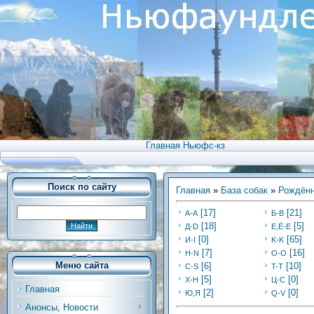
Главная Ньюфс-кз
Поиск по сайту
Главная
»
База собак
»
Рождённ
[17]
[21]
А-А
Б-В
[18]
[5]
Д-D
Е,Ё-Е
[0]
[65]
И-I
K-K
[7]
[16]
Н-N
O-O
Меню сайта
[6]
[10]
C-S
T-T
[5]
[0]
Х-H
Ц-C
Главная
[2]
[0]
Ю,Я
Q-V
Анонсы, Новости