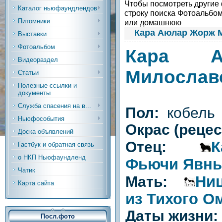
Чтобы посмотреть другие ф
Каталог ньюфаундлендов
строку поиска Фотоальбом
Питомники
или домашнюю
Кара Аюлар Жорж 
Выставки
Фотоальбом
Кара А
Видеораздел
Милослав
Статьи
Полезные ссылки и
документы
Служба спасения на в...
Пол:
кобель
Ньюфособытия
Окрас (реце
Доска объявлений
К
Отец:
Гастбук и обратная связь
о НКП Ньюфаундленд
Фьючи Явны
Чатик
Ни
Мать:
Карта сайта
из Тихого О
Даты жизни
Посл.фото