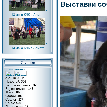
Выставки со
>
13 моно КЧК в Алмате
>
13 моно КЧК в Алмате
Счётчики
с 20.10.2011:
Новостей:
306
Рез-тов выставок:
361
Видеороликов:
148
Фото:
3866
Статей:
108
Ссылок:
117
Собак:
420
Питомников:
42