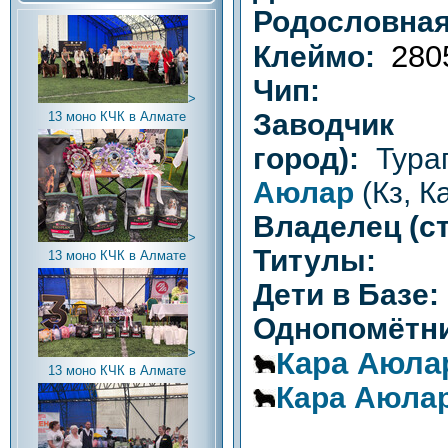
Родословная
280
Клеймо:
Чип:
>
Заводч
13 моно КЧК в Алмате
город):
Тура
Аюлар
(Кз, К
Владелец (ст
>
Титулы:
13 моно КЧК в Алмате
Дети в Базе:
Однопомётни
>
Кара Аюла
13 моно КЧК в Алмате
Кара Аюла