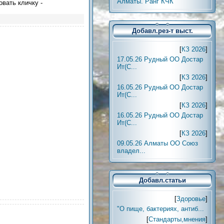
Алматы. Ранг КЧК
овать кличку -
Добавл.рез-т выст.
[
КЗ 2026
]
17.05.26 Рудный ОО Достар
Ит(С...
[
КЗ 2026
]
16.05.26 Рудный ОО Достар
Ит(С...
[
КЗ 2026
]
16.05.26 Рудный ОО Достар
Ит(С...
[
КЗ 2026
]
09.05.26 Алматы ОО Союз
владел...
Добавл.статьи
[
Здоровье
]
"О пище, бактериях, антиб...
[
Стандарты,мнения
]