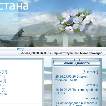
Вход
Суббота, 08.08.26, 08:12 ·
Приветствуем Вас
,
Мимо проходил!
Анонсы,новости
[
Выставки
]
[12]
G
[6]
25,26,27.09.26 Бишкек,
Z
тройной CACIB
[4]
M
[
Выставки
]
[7]
R
18-19.04.26 Ташкент, двойной
[1]
F
CACIB
[19]
Э
[
Выставки
]
13 монопородная выставка в