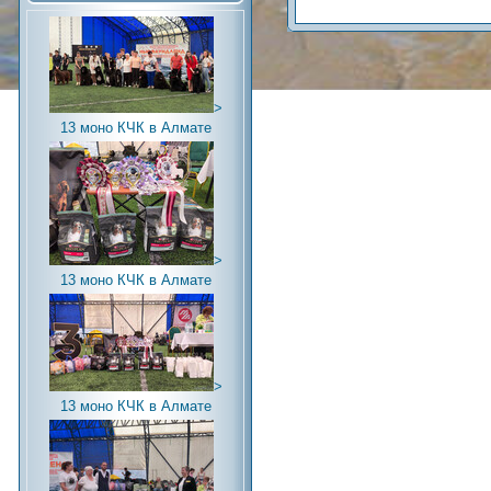
>
13 моно КЧК в Алмате
>
13 моно КЧК в Алмате
>
13 моно КЧК в Алмате