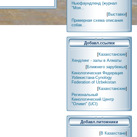
Ньюфаундленд (журнал
"Моя...
[
Выставки
]
Примерная схема описания
собак...
Добавл.ссылки
[
Казахстанские
]
Хендлинг - залы в Алматы
[
Ближнего зарубежья
]
Кинологическая Федерация
Узбекистана-Cynology
Federation of Uzbekistan
[
Казахстанские
]
Региональный
Кинологический Центр
"Олимп" (UCI)
Добавл.питомники
[
В Казахстане
]