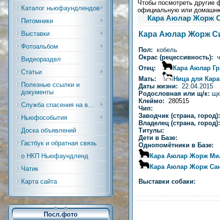
Чтобы посмотреть другие ф
Каталог ньюфаундлендов
официальную или домашн
Кара Аюлар Жорж 
Питомники
Кара Аюлар Жорж С
Выставки
Фотоальбом
Пол:
кобель
Окрас (рецессивность):
Видеораздел
Отец:
Кара Аюлар Г
Статьи
Мать:
Ница для Кара
Полезные ссылки и
Даты жизни:
22.04.2015
документы
Родословная или щ/к:
щк
Клеймо:
280515
Служба спасения на в...
Чип:
Заводчик (страна, город):
Ньюфособытия
Владелец (страна, город
Титулы:
Доска объявлений
Дети в Базе:
Гастбук и обратная связь
Однопомётники в Базе:
Кара Аюлар Жорж Ми
о НКП Ньюфаундленд
Кара Аюлар Жорж Са
Чатик
Выставки собаки:
Карта сайта
Посл.фото