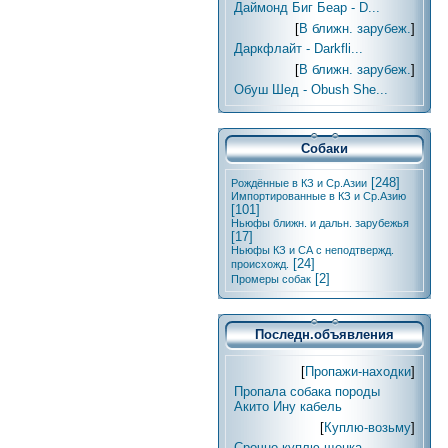
Даймонд Биг Беар - D...
[
В ближн. зарубеж.
]
Даркфлайт - Darkfli...
[
В ближн. зарубеж.
]
Обуш Шед - Obush She...
Собаки
[248]
Рождённые в КЗ и Ср.Азии
Импортированные в КЗ и Ср.Азию
[101]
Ньюфы ближн. и дальн. зарубежья
[17]
Ньюфы КЗ и СА с неподтвержд.
[24]
происхожд.
[2]
Промеры собак
Последн.объявления
[
Пропажи-находки
]
Пропала собака породы
Акито Ину кабель
[
Куплю-возьму
]
Срочно куплю щенка