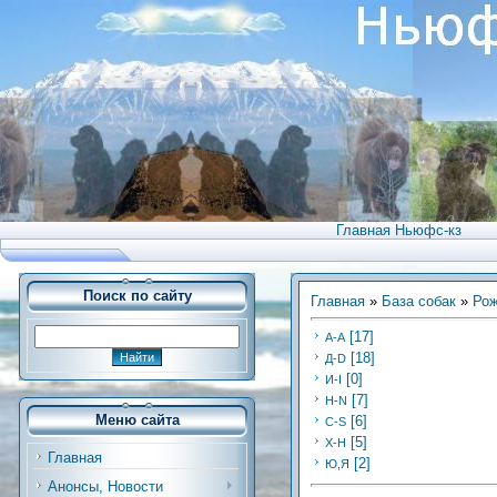
Главная Ньюфс-кз
Поиск по сайту
Главная
»
База собак
»
Рож
[17]
А-А
[18]
Д-D
[0]
И-I
[7]
Н-N
Меню сайта
[6]
C-S
[5]
Х-H
Главная
[2]
Ю,Я
Анонсы, Новости