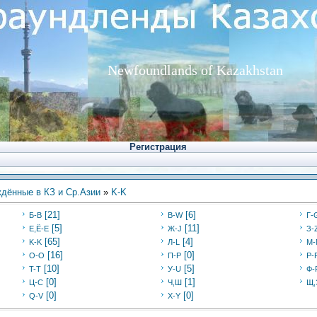
Newfoundlands of Kazakhstan
Регистрация
дённые в КЗ и Ср.Азии
»
K-K
[21]
[6]
Б-В
В-W
Г-
[5]
[11]
Е,Ё-Е
Ж-J
З-
[65]
[4]
K-K
Л-L
M-
[16]
[0]
O-O
П-P
Р-
[10]
[5]
T-T
У-U
Ф-
[0]
[1]
Ц-C
Ч,Ш
Щ,
[0]
[0]
Q-V
X-Y