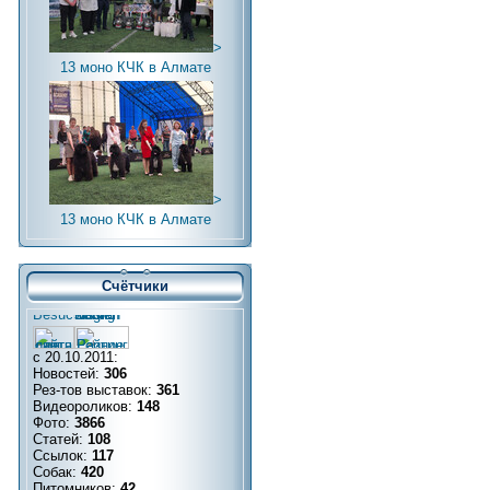
>
13 моно КЧК в Алмате
>
13 моно КЧК в Алмате
Счётчики
с 20.10.2011:
Новостей:
306
Рез-тов выставок:
361
Видеороликов:
148
Фото:
3866
Статей:
108
Ссылок:
117
Собак:
420
Питомников:
42