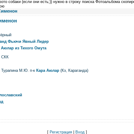
ото собаки (если они есть;)) нужно в строку поиска Фотоальбома скопир
юю
Сименон
именон
чёрный
ранд Фьючи Явный Лидер
 Аюлар из Тихого Омута
 СКК
Турапина М.Ю. п-к
Кара Аюлар
(Кз, Караганда)
):
лославский
нд
[
Регистрация
|
Вход
]