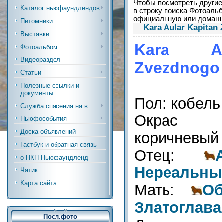
Чтобы посмотреть другие 
Каталог ньюфаундлендов
в строку поиска Фотоальб
официальную или дома
Питомники
Kara Aular Kapitan
Выставки
Kara Au
Фотоальбом
Видеораздел
Zvezdnogo 
Статьи
Полезные ссылки и
документы
Пол: кобель
Служба спасения на в...
Окрас (р
Ньюфособытия
Доска объявлений
коричневый
Гастбук и обратная связь
Отец:
о НКП Ньюфаундленд
Нереальны
Чатик
Карта сайта
Мать:
О
Златоглава
Посл.фото