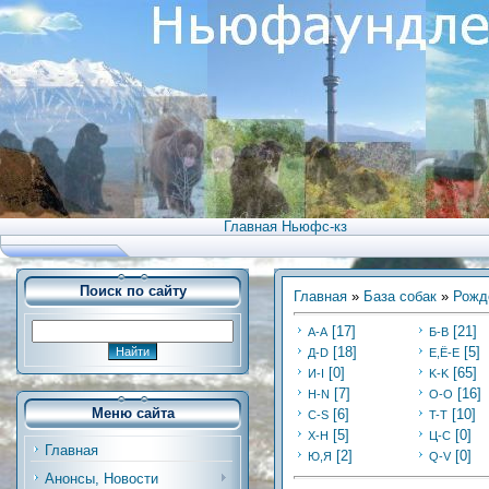
Главная Ньюфс-кз
Поиск по сайту
Главная
»
База собак
»
Рожд
[17]
[21]
А-А
Б-В
[18]
[5]
Д-D
Е,Ё-Е
[0]
[65]
И-I
K-K
[7]
[16]
Н-N
O-O
Меню сайта
[6]
[10]
C-S
T-T
[5]
[0]
Х-H
Ц-C
Главная
[2]
[0]
Ю,Я
Q-V
Анонсы, Новости