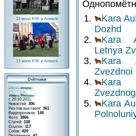
Однопомётни
>
Kara Au
13 моно КЧК в Алмате
Dozhd
Kara A
Letnya Z
>
Kara 
13 моно КЧК в Алмате
Zvezdnoi 
Kara 
Счётчики
Zvezdnog
с 20.10.2011:
Kara Au
Новостей:
306
Рез-тов выставок:
361
Polnoluni
Видеороликов:
148
Фото:
3866
Статей:
108
Ссылок:
117
Собак:
420
Питомников:
42