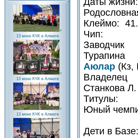
Даты жизни:
Родословна
Клеймо: 41
>
Чип:
13 моно КЧК в Алмате
Заводчик (
Турапина
Аюлар
(Кз,
>
Владелец (
13 моно КЧК в Алмате
Станкова Л.
Титулы:
Юный чемп
>
13 моно КЧК в Алмате
Дети в Базе