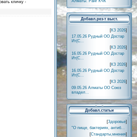
Алматы. Ранг КЧК
овать кличку -
Добавл.рез-т выст.
[
КЗ 2026
]
17.05.26 Рудный ОО Достар
Ит(С...
[
КЗ 2026
]
16.05.26 Рудный ОО Достар
Ит(С...
[
КЗ 2026
]
16.05.26 Рудный ОО Достар
Ит(С...
[
КЗ 2026
]
09.05.26 Алматы ОО Союз
владел...
Добавл.статьи
[
Здоровье
]
"О пище, бактериях, антиб...
[
Стандарты,мнения
]