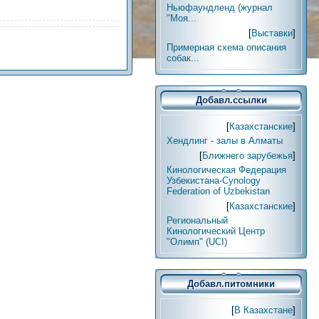
Ньюфаундленд (журнал
"Моя...
[
Выставки
]
Примерная схема описания
собак...
Добавл.ссылки
[
Казахстанские
]
Хендлинг - залы в Алматы
[
Ближнего зарубежья
]
Кинологическая Федерация
Узбекистана-Cynology
Federation of Uzbekistan
[
Казахстанские
]
Региональный
Кинологический Центр
"Олимп" (UCI)
Добавл.питомники
[
В Казахстане
]