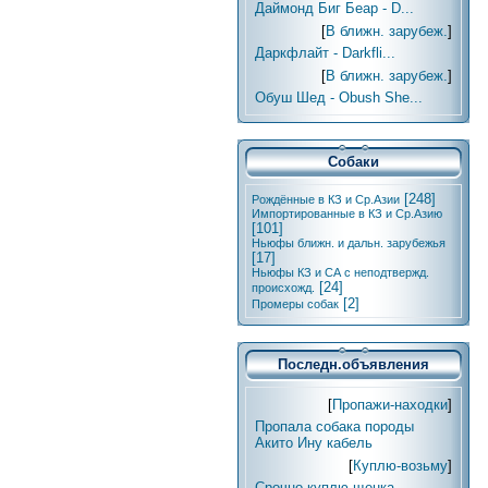
Даймонд Биг Беар - D...
[
В ближн. зарубеж.
]
Даркфлайт - Darkfli...
[
В ближн. зарубеж.
]
Обуш Шед - Obush She...
Собаки
[248]
Рождённые в КЗ и Ср.Азии
Импортированные в КЗ и Ср.Азию
[101]
Ньюфы ближн. и дальн. зарубежья
[17]
Ньюфы КЗ и СА с неподтвержд.
[24]
происхожд.
[2]
Промеры собак
Последн.объявления
[
Пропажи-находки
]
Пропала собака породы
Акито Ину кабель
[
Куплю-возьму
]
Срочно куплю щенка