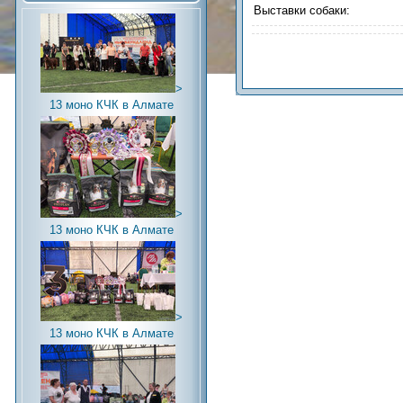
Выставки собаки:
>
13 моно КЧК в Алмате
>
13 моно КЧК в Алмате
>
13 моно КЧК в Алмате