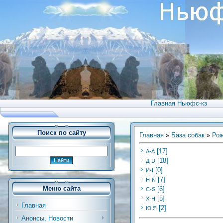
Главная Ньюфс-кз
Поиск по сайту
Главная
»
База собак
»
Рож
[17]
А-А
[18]
Д-D
[0]
И-I
[7]
Н-N
Меню сайта
[6]
C-S
[5]
Х-H
Главная
[2]
Ю,Я
Анонсы, Новости