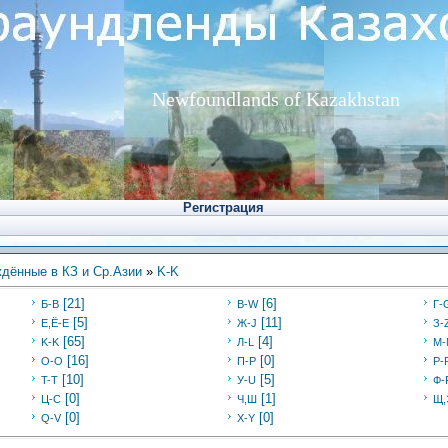
Newfoundlands of Kazakhstan
Регистрация
дённые в КЗ и Ср.Азии
»
K-K
[21]
[6]
Б-В
В-W
Г-
[5]
[11]
Е,Ё-Е
Ж-J
З-
[65]
[4]
K-K
Л-L
M-
[16]
[0]
O-O
П-P
Р-
[10]
[5]
T-T
У-U
Ф-
[0]
[1]
Ц-C
Ч,Ш
Щ,
[0]
[0]
Q-V
X-Y