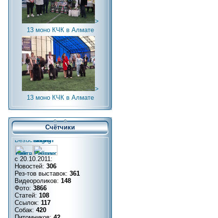
>
13 моно КЧК в Алмате
>
13 моно КЧК в Алмате
Счётчики
с 20.10.2011:
Новостей:
306
Рез-тов выставок:
361
Видеороликов:
148
Фото:
3866
Статей:
108
Ссылок:
117
Собак:
420
Питомников:
42