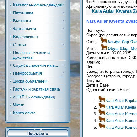
Чтобы посмотреть другие ф
Каталог ньюфаундлендов
официальную или домашн
Kara Aular Kwenta Z
Питомники
Kara Aular Kwenta Zvez
Выставки
Фотоальбом
Пол: сука
Окрас (рецессивность): ко
Видеораздел
Отец:
Альфа Дар Ок
Статьи
Мать:
Обуш Шед Мос
Полезные ссылки и
Даты жизни: 06.06.2025
документы
Родословная или щ/к: СКК
Клеймо:
Служба спасения на в...
Чип:
Заводчик (страна, город):
Ньюфособытия
Владелец (страна, город):
Титулы:
Доска объявлений
Дети в Базе:
Гастбук и обратная связь
Однопомётники в Базе:
о НКП Ньюфаундленд
Kara Aular Kapit
Чатик
Kara Aular Kaell
Карта сайта
Kara Aular Kleme
Kara Aular Koman
Kara Aular Korne
Посл.фото