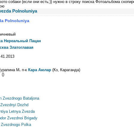
ото собаки (если они есть;)) нужно в строку поиска Фотоальбома скопир
юю
vezda Polnoluniya
da Polnoluniya
ричневый
са Нереальный Пацан
ква Златоглавая
 41.2013
 Турапина М
.
п-к
Кара Аюлар
(Кз, Караганда)
 ()
an Zvezdnogo Bataljona
a Zvezdnyi Dozhd
ntiya Letnya Zvezda
dor Zvezdnoi Brigady
t Zvezdnogo Polka