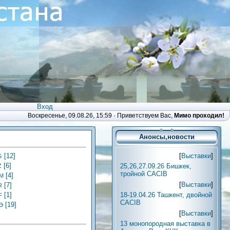
Вход
Воскресенье, 09.08.26, 15:59 ·
Приветствуем Вас
,
Мимо проходил!
Анонсы,новости
[
Выставки
]
[12]
G
[6]
25,26,27.09.26 Бишкек,
Z
тройной CACIB
[4]
M
[
Выставки
]
[7]
R
18-19.04.26 Ташкент, двойной
[1]
F
CACIB
[19]
Э
[
Выставки
]
13 монопородная выставка в